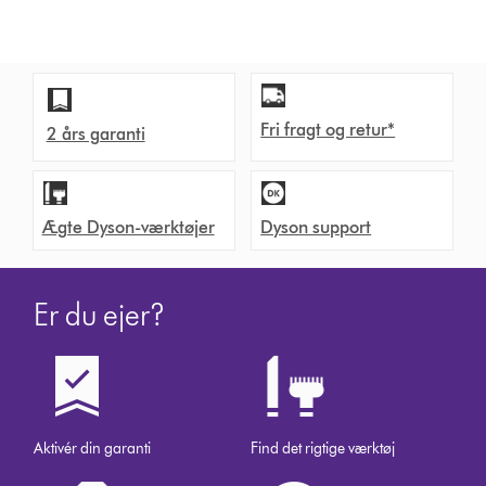
n
s
Fri fragt og retur*
2 års garanti
Ægte Dyson-værktøjer
Dyson support
Er du ejer?
Aktivér din garanti
Find det rigtige værktøj