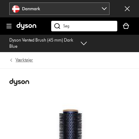
Spring
Danmark
over
navigation
Indkøbsk
er
Søg
tom
på
Dyson Vented Brush (45 mm) Dark
dyson.dk
Blue
Værktøjer