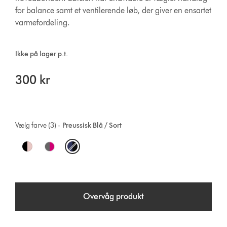
for balance samt et ventilerende løb, der giver en ensartet
varmefordeling.
Ikke på lager p.t.
300 kr
Vælg farve (3) -
Preussisk Blå / Sort
O
p
t
Overvåg produkt
i
o