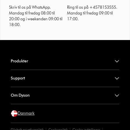
Skriv til os på WhatsApp.
Ring til os på +4578153555.
Mandag til fredag 08:00 til
Mandag til fredag 09:00 til
20:00 og i weekenden 09:00 til
17:00.
18:00.
Produkter
Support
Om Dyson
Danmark
Globalt privatlivspolitik
Cookiepolitik
Cookie indstillinger