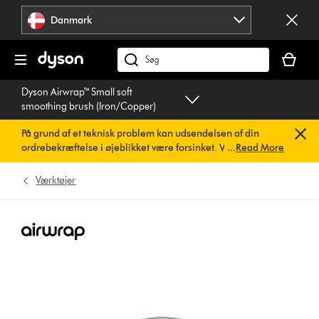
Spring
Danmark
over
navigation
Indkøbsk
er
Søg
tom
på
Dyson Airwrap™ Small soft
dyson.dk
smoothing brush (Iron/Copper)
På grund af et teknisk problem kan udsendelsen af din
ordrebekræftelse i øjeblikket være forsinket. Vi arbejder
...
Read More
allerede på en hurtig løsning.
Du behøver ikke at foretage
dig noget. Din ordrebekræftelse vil snart blive sendt til dig
Værktøjer
automatisk.