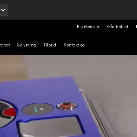
Bliv Medlem
Refurbished
foner
Belysning
Tilbud
Kontakt os
Open
video
transcript