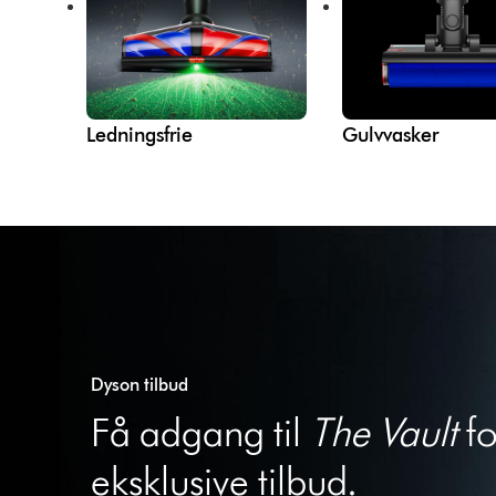
Ledningsfrie
Gulvvasker
Dyson tilbud
Få adgang til
The Vault
fo
eksklusive tilbud.