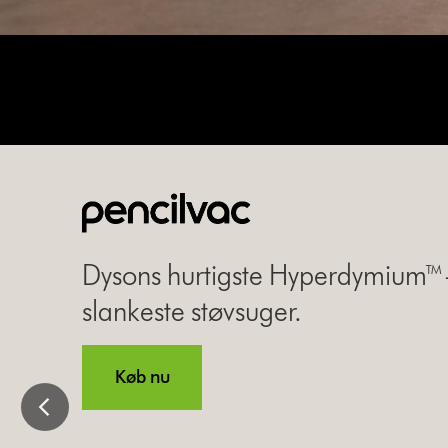
Slide
{0}
of
{1}.
Dysons hurtigste Hyperdymium™-
slankeste støvsuger.
Køb nu