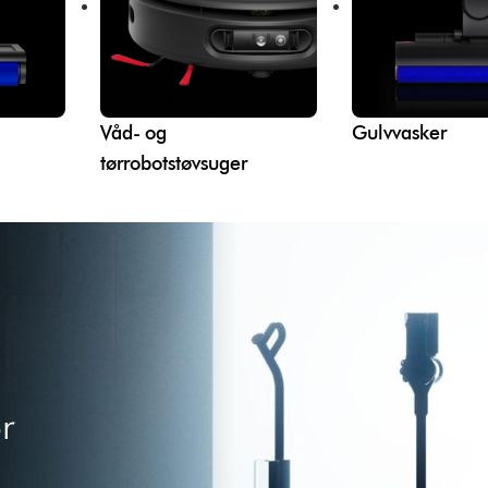
Våd- og
Gulvvasker
tørrobotstøvsuger
r