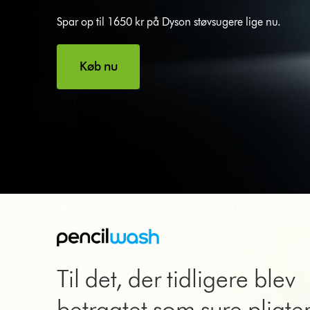
Spar op til 1650 kr på Dyson støvsugere lige nu.
Køb nu
Til det, der tidligere blev
betragtet som sure pligte