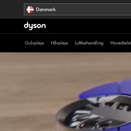
Spring
Danmark
over
navigation
Gulvpleje
Hårpleje
Luftbehandling
Hovedtele