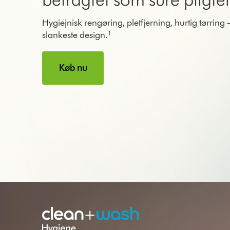
Hygiejnisk rengøring, pletfjerning, hurtig tørring –
slankeste design.¹
Køb nu