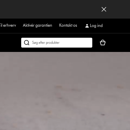
Til erhverv
Aktivér garantien
Kontakt os
Log ind
Indkøbskurven
Søg
er
på
tom
dyson.dk