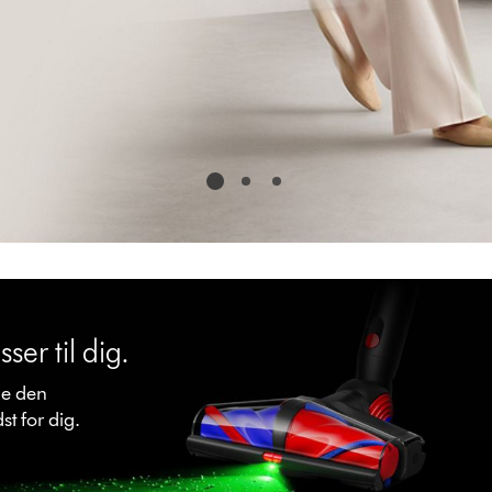
ser til dig.
de den
st for dig.