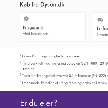
Køb fra Dyson.dk
Prisgaranti
Fri fr
Altid bedste pris
Leveri
1
Gasindfangningshastighederne varierer
2
Third party full machine testing based on GB/T 18801-2018 f
in practice.
3
Testet for filtreringseffektivitet ved 0,1 mikrometer (EN1822)
4
I MAX mode. Fordeling af luft og rensningsdækning i et ru
Er du ejer?