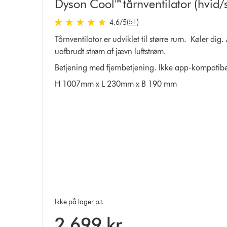
Dyson Cool™ tårnventilator (hvid/
4.6 stjerner af 5 fra 51 Ratings
(51)
4.6
/5
Tårnventilator er udviklet til større rum. Køler dig
uafbrudt strøm af jævn luftstrøm.
Betjening med fjernbetjening. Ikke app-kompatibe
H 1007mm x L 230mm x B 190 mm
Ikke på lager p.t.
2 699 kr