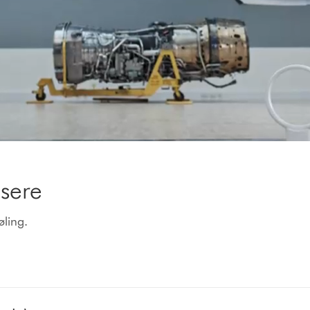
æsere
øling.