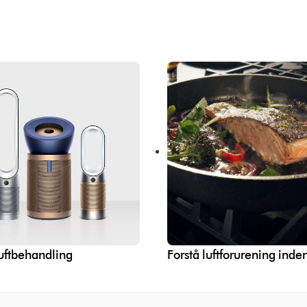
luftbehandling
Forstå luftforurening inde