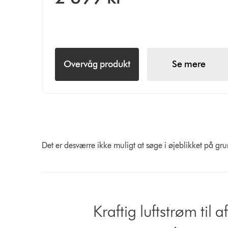
Overvåg produkt
Se mere
Det er desværre ikke muligt at søge i øjeblikket på gr
Slide
{0}
Kraftig luftstrøm til a
of
{1}.