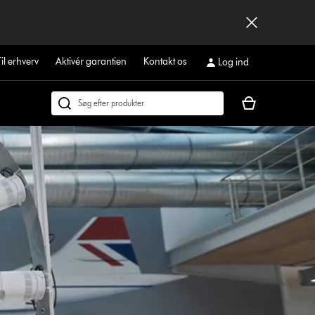
Til erhverv
Aktivér garantien
Kontakt os
Log ind
Indkøbskurven
Søg
er
på
tom
dyson.dk