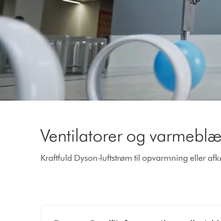
Video
Transcript
Ventilatorer og varmebl
Kraftfuld Dyson-luftstrøm til opvarmning eller afk