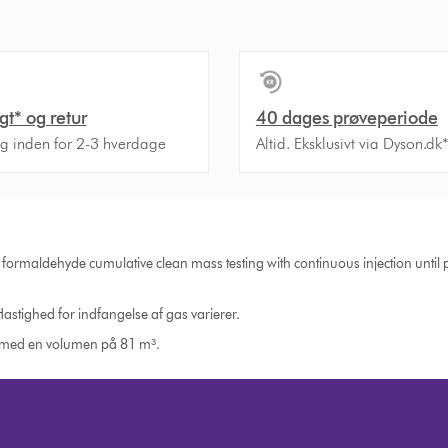
agt* og retur
40 dages prøveperiode
ng inden for 2-3 hverdage
Altid. Eksklusivt via Dyson.dk
ormaldehyde cumulative clean mass testing with continuous injection until
 Hastighed for indfangelse af gas varierer.
m med en volumen på 81 m³.