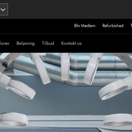
Bliv Medlem
Refurbished
foner
Belysning
Tilbud
Kontakt os
Open
video
transcript