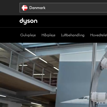
Spring
Danmark
over
navigation
Gulvpleje
Hårpleje
Luftbehandling
Hovedtele