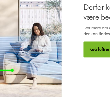
Derfor k
være bed
Lær mere om de
der kan findes
Køb luftre