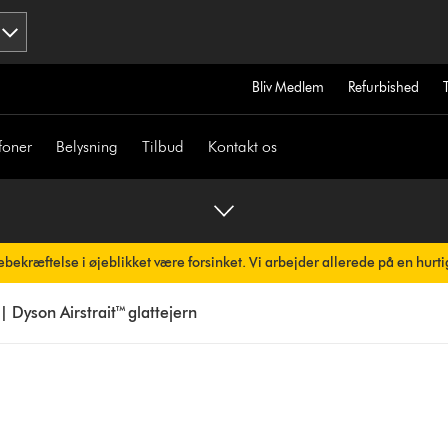
Bliv Medlem
Refurbished
foner
Belysning
Tilbud
Kontakt os
bekræftelse i øjeblikket være forsinket. Vi arbejder allerede på en hurti
omatisk.
 | Dyson Airstrait™ glattejern