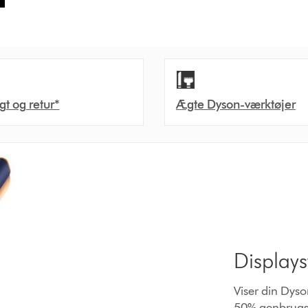
agt og retur*
Ægte Dyson-værktøjer
Displays
Viser din Dyson
50% genbrugsm