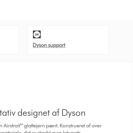
Dyson support
tativ designet af Dyson
 Airstrait™ glattejern pænt. Konstrueret af over
ateriale, det er stærkt men letvægts