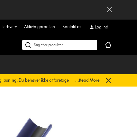
Til erhverv
Aktivér garantien
Kontakt os
Log ind
Indkøbskurven
Søg
er
på
tom
dyson.dk
g løsning.
Du behøver ikke at foretage
...
Read More