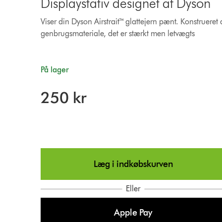
Displaystativ designet af Dyson
Viser din Dyson Airstrait™ glattejern pænt. Konstrueret
genbrugsmateriale, det er stærkt men letvægts
På lager
250 kr
Læg i indkøbskurven
Eller
Apple Pay