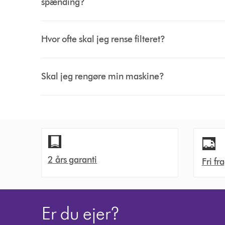
spænding?
Hvor ofte skal jeg rense filteret?
Skal jeg rengøre min maskine?
2 års garanti
Fri fr
Er du ejer?