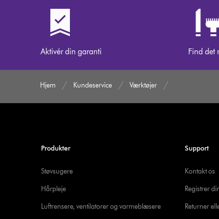
Aktivér din garanti
Find det 
Hjem
Kundeservice
Værktøjer
Produkter
Support
Støvsugere
Kontakt os
Hårpleje
Registrer d
Luftrensere, ventilatorer og varmeblæsere
Returner ell