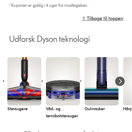
¹ Kuponen er gyldig i 4 uger fra modtagelsen.
⇧ Tilbage til toppen
Udforsk Dyson teknologi
Støvsugere
Våd- og
Gulvvasker
Hårp
tørrobotstøvsuger