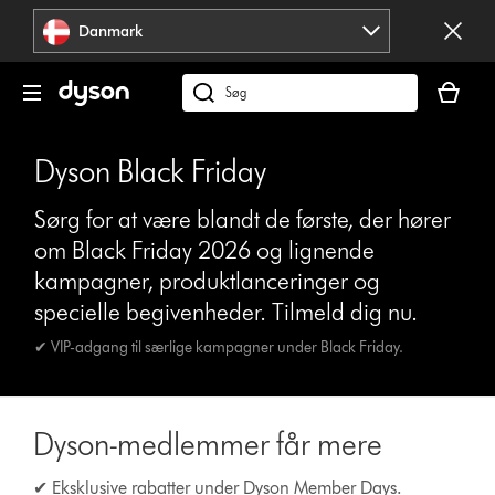
Spring
Danmark
over
navigation
Indkøbsk
er
Søg
tom
på
dyson.dk
Dyson Black Friday
Sørg for at være blandt de første, der hører
om Black Friday 2026 og lignende
kampagner, produktlanceringer og
specielle begivenheder. Tilmeld dig nu.
✔ VIP-adgang til særlige kampagner under Black Friday.
Dyson-medlemmer får mere
✔ Eksklusive rabatter under Dyson Member Days.