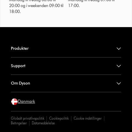
20:00 og i weekenden 09:00 til
17:00.
18:00.
Produkter
Support
Om Dyson
Danmark
Globalt privatlivspolitik
Cookiepolitik
Cookie indstillinger
Betingelser
Datameddelelse