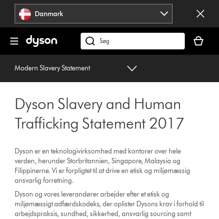
Spring
Danmark
over
navigation
Indkøbsk
er
Søg
tom
på
dyson.dk
Modern Slavery Statement
Dyson Slavery and Human
Trafficking Statement 2017
Dyson er en teknologivirksomhed med kontorer over hele
verden, herunder Storbritannien, Singapore, Malaysia og
Filippinerne. Vi er forpligtet til at drive en etisk og miljømæssig
ansvarlig forretning.
Dyson og vores leverandører arbejder efter et etisk og
miljømæssigt adfærdskodeks, der oplister Dysons krav i forhold til
arbejdspraksis, sundhed, sikkerhed, ansvarlig sourcing samt