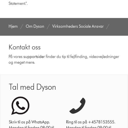
Statement.".
Hjem
Om Dyson
Virksomheders Sociale Ansvar
Kontakt oss
På vores
support­sider
finder du tip til fejlfinding, video­vejledninger
og meget mere.
Tal med Dyson
Skriv til os på WhatsApp.
Ring til os på +4578153555.
Mandag til fredag 08:00 til
Mandag til fredag 09:00 til