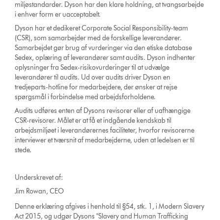
miljøstandarder. Dyson har den klare holdning, at tvangsarbejde
i enhver form er uacceptabelt.
Dyson har et dedikeret Corporate Social Responsibility-team
(CSR), som samarbejder med de forskellige leverandører.
Samarbejdet gør brug af vurderinger via den etiske database
Sedex, oplæring af leverandører samt audits. Dyson indhenter
oplysninger fra Sedex-risikovurderinger til at udvælge
leverandører til audits. Ud over audits driver Dyson en
tredjeparts-hotline for medarbejdere, der ønsker at rejse
spørgsmål i forbindelse med arbejdsforholdene.
Audits udføres enten af Dysons revisorer eller af uafhængige
CSR-revisorer. Målet er at få et indgående kendskab til
arbejdsmiljøet i leverandørernes faciliteter, hvorfor revisorerne
interviewer et tværsnit af medarbejderne, uden at ledelsen er til
stede.
Underskrevet af:
Jim Rowan, CEO
Denne erklæring afgives i henhold til §54, stk. 1, i Modern Slavery
Act 2015, og udgør Dysons "Slavery and Human Trafficking