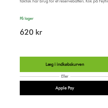
faktisk har brug for et reservebatteri. Klik på Fejl
På lager
620 kr
Læg i indkøbskurven
Eller
Apple Pay