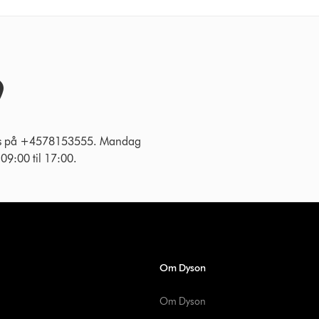
 os på +4578153555. Mandag
g 09:00 til 17:00.
Om Dyson
Om Dyson