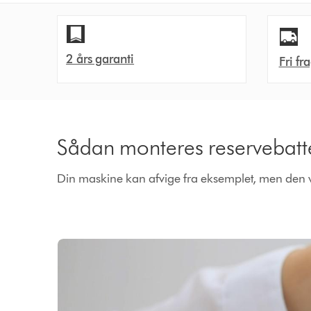
2 års garanti
Fri fr
Sådan monteres reservebatte
Din maskine kan afvige fra eksemplet, men den v