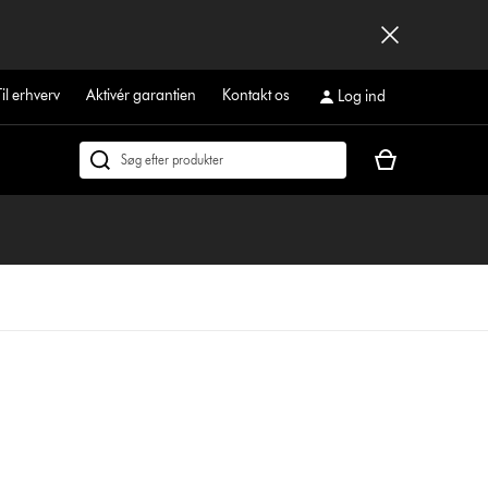
Til erhverv
Aktivér garantien
Kontakt os
Log ind
Indkøbskurven
Søg
er
på
tom
dyson.dk