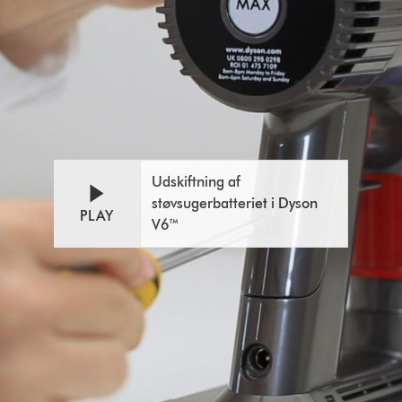
Udskiftning af
støvsugerbatteriet i Dyson
PLAY
V6™