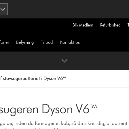
Bliv Medlem
Refurbished
foner
Belysning
Tilbud
Kontakt os
af støvsugerbatteriet i Dyson V6™
tøvsugeren Dyson V6™
sguide, inden du foretager et køb, så du sikrer dig, at du rent