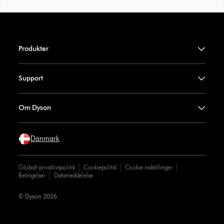
Produkter
Support
Om Dyson
Danmark
Globalt privatlivspolitik
Cookiepolitik
Cookie indstillinger
Betingelser
Datameddelelse
© Dyson 2026