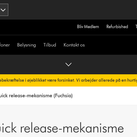
Bliv Medlem
Refurbished
foner
Belysning
Tilbud
Kontakt os
bekræftelse i øjeblikket være forsinket. Vi arbejder allerede på en hurti
omatisk.
ick release-mekanisme (Fuchsia)
uick release-mekanisme