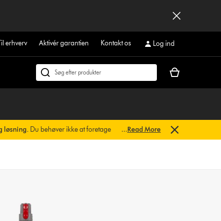
Til erhverv
Aktivér garantien
Kontakt os
Log ind
Indkøbskurven
Søg
er
på
tom
dyson.dk
g løsning.
Du behøver ikke at foretage
...
Read More