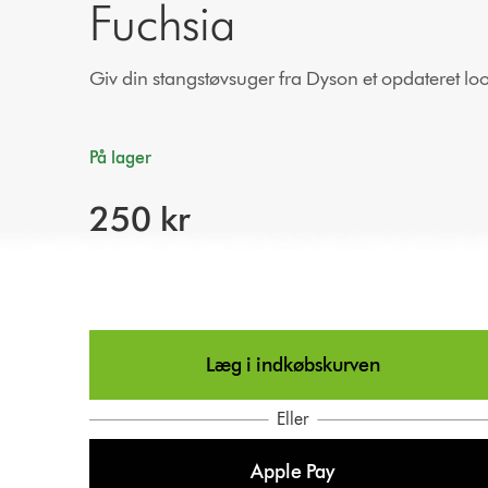
Fuchsia
Giv din stangstøvsuger fra Dyson et opdateret loo
På lager
250 kr
Læg i indkøbskurven
Eller
Apple Pay