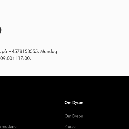
 os på +4578153555. Mandag
g 09:00 til 17:00.
Om Dyson
Om Dyson
in maskine
Presse