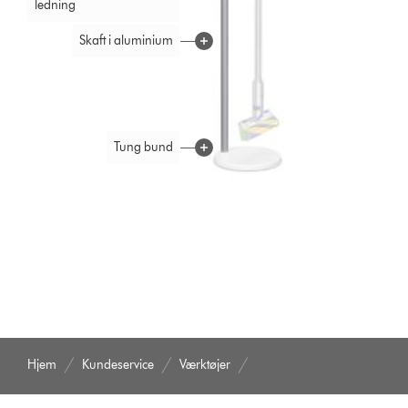
ledning
Skaft i aluminium
Tung bund
Den leddelte opladerholder gør det nemt at placere støvsugeren i
dockingstationen.
Hjem
Kundeservice
Værktøjer