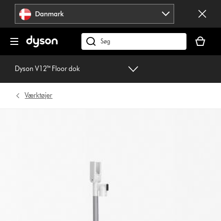
Spring
Danmark
over
navigation
Indkøbsk
er
Søg
tom
på
dyson.dk
Dyson V12™ Floor dok
Værktøjer