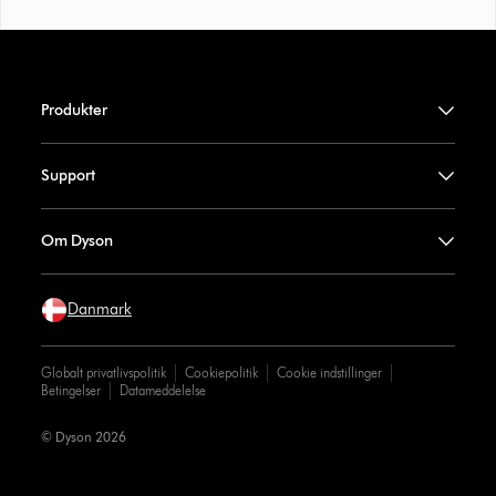
Produkter
Support
Om Dyson
Danmark
Globalt privatlivspolitik
Cookiepolitik
Cookie indstillinger
Betingelser
Datameddelelse
© Dyson 2026