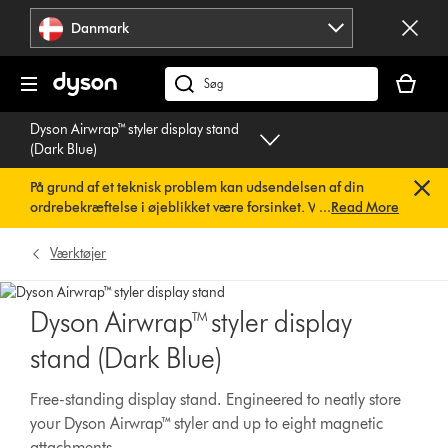
Spring
Danmark
over
navigation
Indkøbsk
er
Søg
tom
på
Dyson Airwrap™ styler display stand
dyson.dk
(Dark Blue)
På grund af et teknisk problem kan udsendelsen af din
ordrebekræftelse i øjeblikket være forsinket. Vi arbejder
...
Read More
allerede på en hurtig løsning.
Du behøver ikke at foretage
dig noget. Din ordrebekræftelse vil snart blive sendt til dig
Værktøjer
automatisk.
Dyson Airwrap™ styler display
stand (Dark Blue)
Free-standing display stand. Engineered to neatly store
your Dyson Airwrap™ styler and up to eight magnetic
attachments.