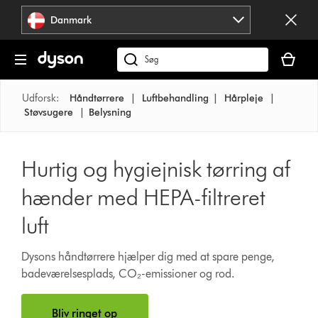
Spring
Danmark
over
navigation
Indkøbsk
er
Søg
tom
på
dyson.dk
Udforsk:
Håndtørrere
|
Luftbehandling
|
Hårpleje
|
Støvsugere
|
Belysning
Hurtig og hygiejnisk tørring af
hænder med HEPA-filtreret
luft
Dysons håndtørrere hjælper dig med at spare penge,
badeværelsesplads, CO₂-emissioner og rod.
Bliv ringet op