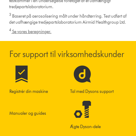
testkammer i en undersøgelse foretaget af et uafhængigt
tredjepartslaboratorium.
3
Baseret på aerosolisering målt under håndtørring. Test udført af
det uafhængige tredjepartslaboratorium Airmid Healthgroup Ltd.
4
Se vores beregninger.
For support til virksomhedskunder
Registrér din maskine
Tal med Dysons support
Manualer og guides
Ægte Dyson-dele