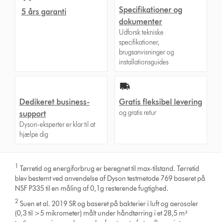
Specifikationer og
5 års garanti
dokumenter
Udforsk tekniske
specifikationer,
brugsanvisninger og
installationsguides
Dedikeret business-
Gratis fleksibel levering
og gratis retur
support
Dyson-eksperter er klar til at
hjælpe dig
1
Tørretid og energiforbrug er beregnet til max-tilstand. Tørretid
blev bestemt ved anvendelse af Dyson testmetode 769 baseret på
NSF P335 til en måling af 0,1g resterende fugtighed.
2
Suen et al. 2019 SR og baseret på bakterier i luft og aerosoler
(0,3 til >5 mikrometer) målt under håndtørring i et 28,5 m³