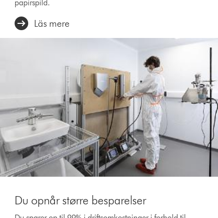
papirspild.
Läs mere
Du opnår større besparelser
Du sparer op til 99% i driftsomkostninger i forhold til