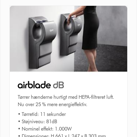
Tørrer hænderne hurtigt med HEPA‑filtreret luft.
Nu over 25 % mere energieffektiv.
• Tørretid: 11 sekunder
• Støjniveau: 81dB
• Nominel effekt: 1.000W
• Dimensioner: H 661 x L 247 x B 303 mm