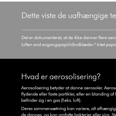
Dette viste de uafhængige te
Det er dokumenteret, at de ikke danner flere aero
luften end engangspapirhåndklæder.² Intet papir
Hvad er aerosolisering?
Aerosolisering betyder at danne aerosoler. Aeros
flydende eller faste partikler, eller en blanding a
befinder sig i en gas (f.eks. luft).
Deres sammensætning kan variere, alt afhængig
de dannes, og kan omfatte bakterier eller vira. S