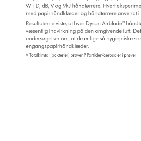
W+D, dB, V og 9kJ håndtørrere. Hvert eksperimen
med papirhåndklæder og håndtørrere anvendt i 
Resultaterne viste, at hver Dyson Airblade™ hånd
væsentlig indvirkning på den omgivende luft. Dett
undersøgelser om, at de er lige så hygiejniske s
engangspapirhåndklæder.
V Totalkimtal (bakterier) prøver P Partikler/aerosoler i prøver