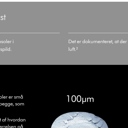
st
soler i
Det er dokumenteret, at de
spild.
luft.²
oler er små
f begge, som
t af hvordan
tørrelsen på