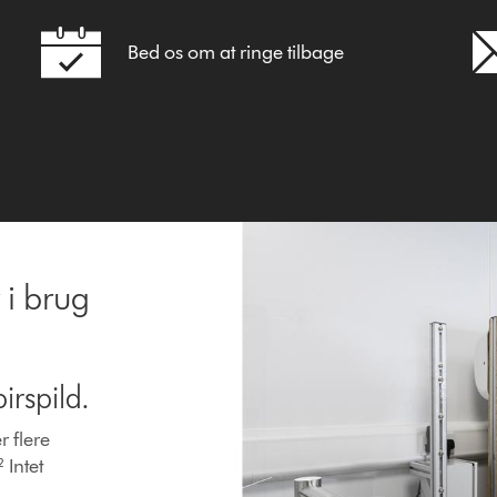
Bed os om at ringe tilbage
 i brug
irspild.
 flere
 Intet