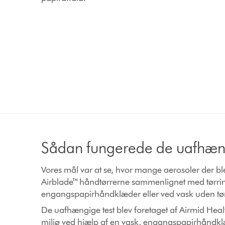
Sådan fungerede de uafhæng
Vores mål var at se, hvor mange aerosoler der b
Airblade™ håndtørrerne sammenlignet med tørr
engangspapirhåndklæder eller ved vask uden tør
De uafhængige test blev foretaget af Airmid Healt
miljø ved hjælp af en vask, engangspapirhåndk