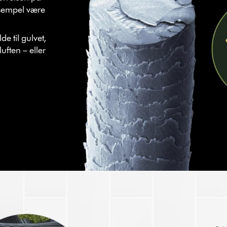
ksempel være
de til gulvet,
luften – eller