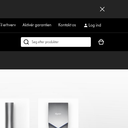
Til erhverv
Aktivér garantien
Kontakt os
Log ind
Indkøbskurven
Søg
er
på
tom
dyson.dk