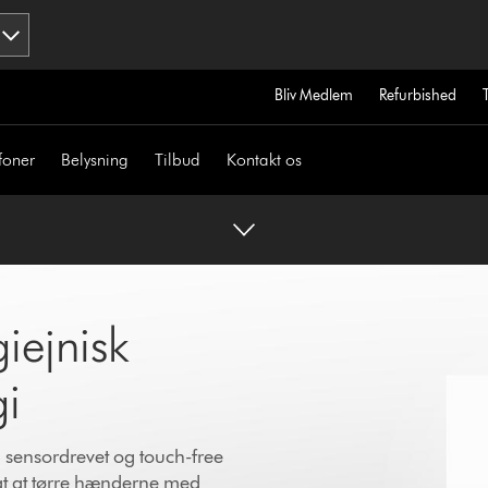
Bliv Medlem
Refurbished
foner
Belysning
Tilbud
Kontakt os
giejnisk
gi
 sensordrevet og touch-free
igt at tørre hænderne med