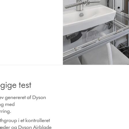
ige test
lev genereret af Dyson
ing med
ring.
hgroup i et kontrolleret
læder og Dyson Airblade