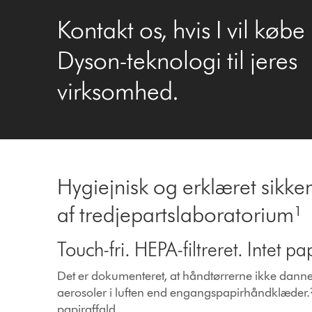
Kontakt os, hvis I vil købe
Dyson-teknologi til jeres
virksomhed.
Hygiejnisk og erklæret sikker
af tredjepartslaboratorium¹
Touch-fri. HEPA-filtreret. Intet pap
Det er dokumenteret, at håndtørrerne ikke danner
aerosoler i luften end engangspapirhåndklæder.²
papiraffald.