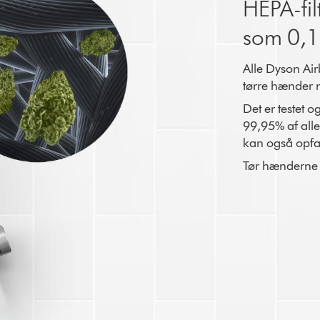
HEPA-fil
som 0,1
Alle Dyson Air
tørre hænder m
Det er testet 
99,95% af alle
kan også opfan
Tør hænderne m