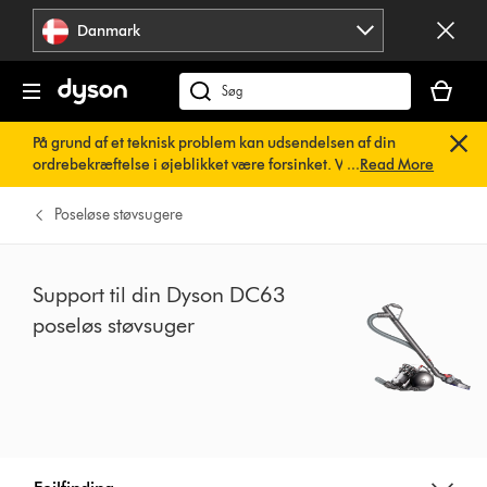
Spring
Danmark
over
navigation
Indkøbsk
er
Søg
tom
på
På grund af et teknisk problem kan udsendelsen af din
dyson.dk
ordrebekræftelse i øjeblikket være forsinket. Vi arbejder
...
Read More
allerede på en hurtig løsning.
Du behøver ikke at foretage
dig noget. Din ordrebekræftelse vil snart blive sendt til dig
Poseløse støvsugere
automatisk.
Support til din Dyson DC63
poseløs støvsuger