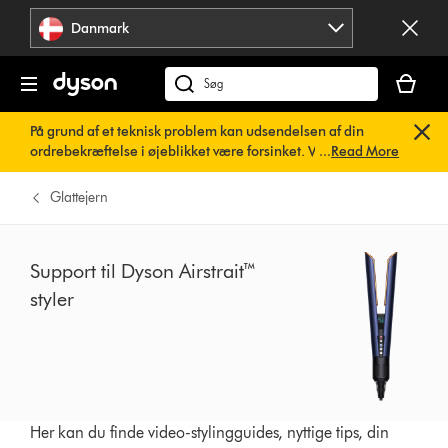
Spring
Danmark
over
navigation
Indkøbsk
er
Søg
tom
på
På grund af et teknisk problem kan udsendelsen af din
dyson.dk
ordrebekræftelse i øjeblikket være forsinket. Vi arbejder
...
Read More
allerede på en hurtig løsning.
Du behøver ikke at foretage
dig noget. Din ordrebekræftelse vil snart blive sendt til dig
Glattejern
automatisk.
Support til Dyson Airstrait™
styler
Her kan du finde video-stylingguides, nyttige tips, din