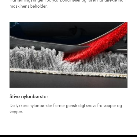
Hårfjerningsvinger i polycarbonat løfter og fører hår direkte ind i
maskinens beholder.
Stive nylonbørster
De tykkere nylonbørster fjerner genstridigt snavs fra tæpper og
tæpper.