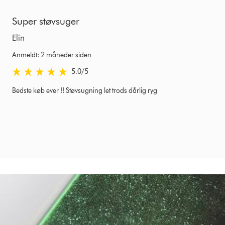
Super støvsuger
Elin
Anmeldt: 2 måneder siden
5.0 stjerner af 5 fra Anmeldt: 2 måneder siden Ratings
5.0
/5
Bedste køb ever !! Støvsugning let trods dårlig ryg