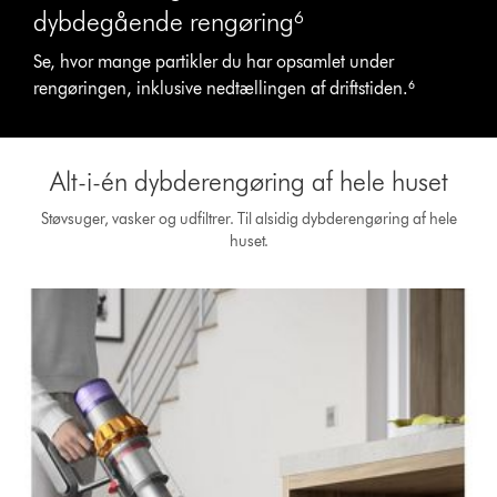
dybdegående rengøring⁶
Se, hvor mange partikler du har opsamlet under
rengøringen, inklusive nedtællingen af driftstiden.⁶
Alt-i-én dybderengøring af hele huset
Støvsuger, vasker og udfiltrer. Til alsidig dybderengøring af hele
huset.
Slide
{0}
of
{1}.