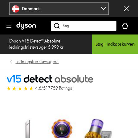
Spring
Danmark
over
navigation
Indkøbsk
er
Søg
tom
på
Dyson V15 Detect™ Absolute
dyson.dk
Læg i indkøbskurven
ledningsfri støvsuger 5 999 kr
Ledningsfrie støvsugere
4.6 stjerner af 5 fra 17759 Ratings
4.6
/5
17759 Ratings