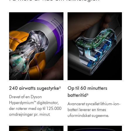
240 airwatts sugestyrke²
Op til 60 minutters
batteritid³
Drevet af en Dyson
Hyperdymium™ digitalmotor,
Avanceret syvcellet lithium-ion-
der roterer med op til 125.000
batteri leverer en times
omdrejninger pr. minut.
uformindsket sugeevne.