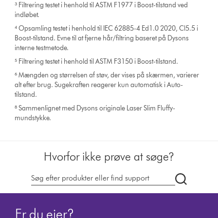
³ Filtrering testet i henhold til ASTM F1977 i Boost-tilstand ved
indløbet.
⁴ Opsamling testet i henhold til IEC 62885-4 Ed1.0 2020, Cl5.5 i
Boost-tilstand. Evne til at fjerne hår/filtring baseret på Dysons
interne testmetode.
⁵ Filtrering testet i henhold til ASTM F3150 i Boost-tilstand.
⁶ Mængden og størrelsen af støv, der vises på skærmen, varierer
alt efter brug. Sugekraften reagerer kun automatisk i Auto-
tilstand.
⁸ Sammenlignet med Dysons originale Laser Slim Fluffy-
mundstykke.
Hvorfor ikke prøve at søge?
Søg
på
dyson.dk
Er du ejer?