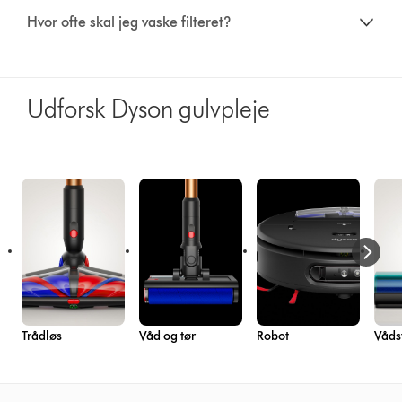
Hvor ofte skal jeg vaske filteret?
Udforsk Dyson gulvpleje
Trådløs
Våd og tør
Robot
Våds