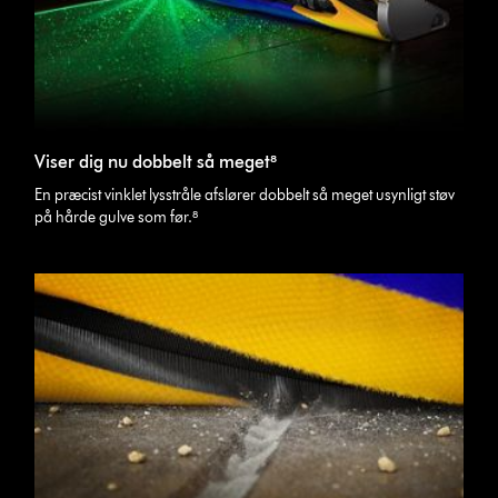
Viser dig nu dobbelt så meget⁸
En præcist vinklet lysstråle afslører dobbelt så meget usynligt støv
på hårde gulve som før.⁸