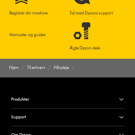
Registrér din maskine
Tal med Dysons support
Manualer og guides
Ægte Dyson-dele
Hjem
Til erhverv
Hårpleje
Produkter
Support
Om Dyson