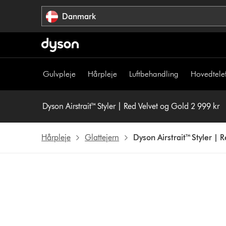
Spring
Danmark
over
navigation
Gulvpleje
Hårpleje
Luftbehandling
Hovedtele
Dyson Airstrait™ Styler | Red Velvet og Gold 2 999 kr
Hårpleje
Glattejern
Dyson Airstrait™ Styler | 