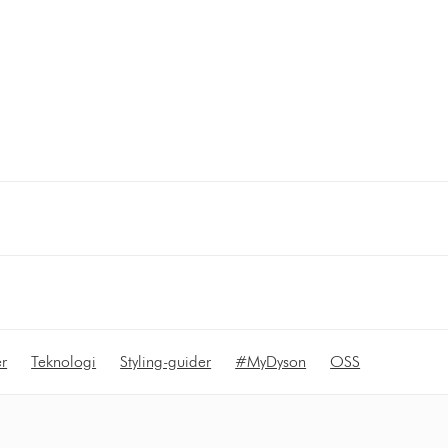
r
Teknologi
Styling-guider
#MyDyson
OSS