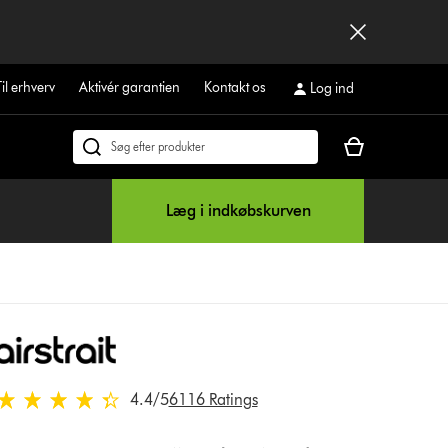
Til erhverv
Aktivér garantien
Kontakt os
Log ind
Indkøbskurven
Søg
er
på
tom
dyson.dk
Læg i indkøbskurven
4.4 stjerner af 5 fra 6116 Ratings
4.4
/5
6116 Ratings