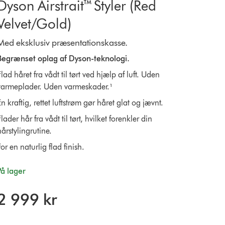
Dyson Airstrait™ Styler (Red
Velvet/Gold)
Med eksklusiv præsentationskasse.
Begrænset oplag af Dyson-teknologi.
lad håret fra vådt til tørt ved hjælp af luft. Uden
varmeplader. Uden varmeskader.¹
n kraftig, rettet luftstrøm gør håret glat og jævnt.
lader hår fra vådt til tørt, hvilket forenkler din
årstylingrutine.
or en naturlig flad finish.
På lager
2 999 kr