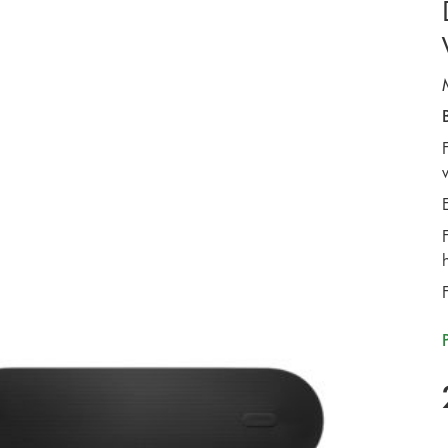
F
E
F
h
F