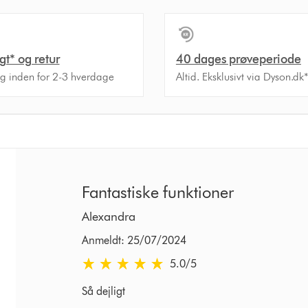
agt* og retur
40 dages prøveperiode
ng inden for 2-3 hverdage
Altid. Eksklusivt via Dyson.dk
Fantastiske funktioner
Alexandra
Anmeldt: 25/07/2024
5.0 stjerner af 5 fra Anmeldt: 25/07/2024 Rating
5.0
/5
Så dejligt