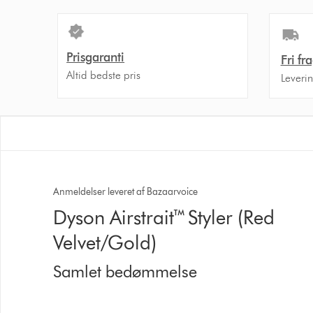
Prisgaranti
Fri fr
Altid bedste pris
Leveri
Anmeldelser leveret af Bazaarvoice
Dyson Airstrait™ Styler (Red
Velvet/Gold)
Samlet bedømmelse
4.4 stjerner af 5 fra 6116 Ratings