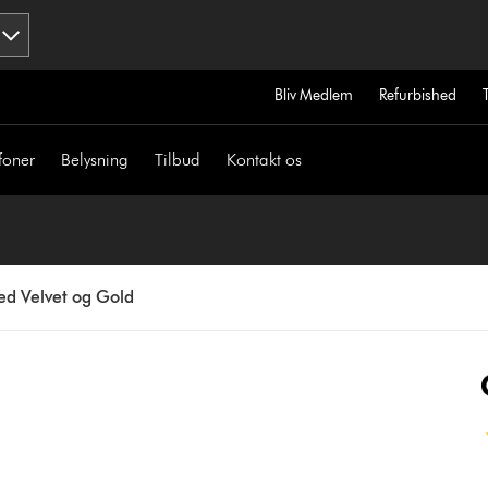
Bliv Medlem
Refurbished
foner
Belysning
Tilbud
Kontakt os
Red Velvet og Gold