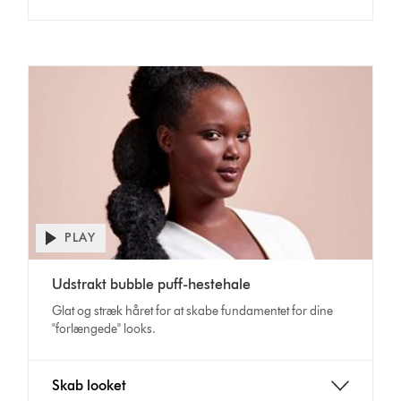
PLAY
Open
video
Video
transcript
Udstrakt bubble puff-hestehale
Transcript
Glat og stræk håret for at skabe fundamentet for dine
"forlængede" looks.
Skab looket