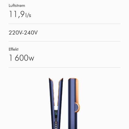
Luftstrøm
11,9
l/s
220V-240V
Effekt
1 600
W