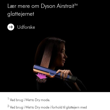
Lær mere om Dyson Airstrait™
glattejernet
Udforske
1
Ved brug i Wet to Dry mode.
2
Ved brug i Wet to Dry mode i forhold til glattejern med