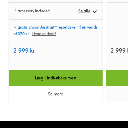
1 accessory included
Se alle
+ gratis Dyson Airstrait™ rejsetaske, til en værdi
af 370 kr.
Hvad er dette?
2 999 kr
2 999 
Læg i indkøbskurven
Se mere