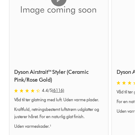
Dyson Airstrait™ Styler (Ceramic
Dyson Ai
Pink/Rose Gold)
4.4 stjern
4.4 stjerner af 5 fra 6116 Ratings
4.4
/5
(6116)
Våd til tør
Våd til tør glatning med luft. Uden varme plader.
For en natu
Kraftfuld, retningsbestemt luftstrøm udglatter og
Uden var
justerer håret. For en naturlig glat finish.
Uden varmeskader.¹