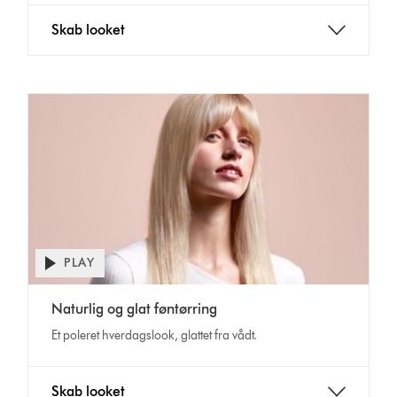
Skab looket
PLAY
Open
video
Video
transcript
Naturlig og glat føntørring
Transcript
Et poleret hverdagslook, glattet fra vådt.
Skab looket