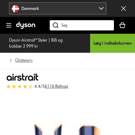
Spring
Danmark
over
navigation
Indkøbsk
er
Søg
tom
på
Dyson Airstrait™ Styler | Blå og
dyson.dk
Læg i indkøbskurven
kobber 2 999 kr
Glattejern
4.4 stjerner af 5 fra 6116 Ratings
4.4
/5
6116 Ratings