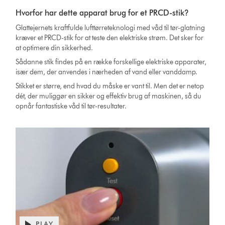
Hvorfor har dette apparat brug for et PRCD-stik?
Glattejernets kraftfulde lufttørreteknologi med våd til tør-glatning
kræver et PRCD-stik for at teste den elektriske strøm. Det sker for
at optimere din sikkerhed.
Sådanne stik findes på en række forskellige elektriske apparater,
især dem, der anvendes i nærheden af vand eller vanddamp.
Stikket er større, end hvad du måske er vant til. Men det er netop
dét, der muliggør en sikker og effektiv brug af maskinen, så du
opnår fantastiske våd til tør-resultater.
PLAY
Open