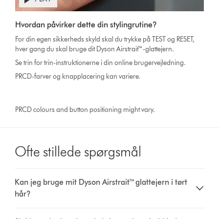
video
Video
transcript
Hvordan påvirker dette din stylingrutine?
Transcript
For din egen sikkerheds skyld skal du trykke på TEST og RESET,
hver gang du skal bruge dit Dyson Airstrait™-glattejern.
Se trin for trin-instruktionerne i din online brugervejledning.
PRCD-farver og knapplacering kan variere.
PRCD colours and button positioning might vary.
Ofte stillede spørgsmål
Kan jeg bruge mit Dyson Airstrait™ glattejern i tørt
hår?