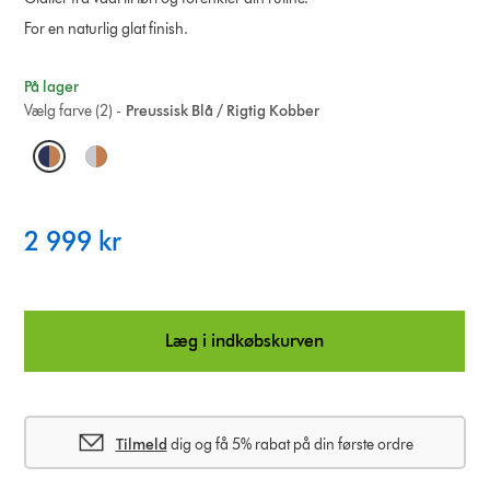
For en naturlig glat finish.
På lager
Vælg farve (2) -
Preussisk Blå / Rigtig Kobber
O
p
t
2 999 kr
i
o
Læg i indkøbskurven
n
s
Tilmeld
dig og få 5% rabat på din første ordre