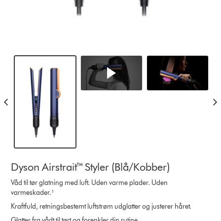
Dyson Airstrait™ Styler (Blå/Kobber)
Våd til tør glatning med luft. Uden varme plader. Uden
varmeskader.¹
Kraftfuld, retningsbestemt luftstrøm udglatter og justerer håret.
Glatter fra vådt til tørt og forenkler din rutine.