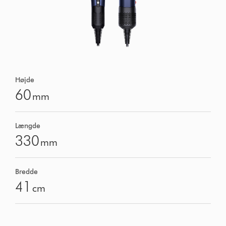
Højde
60
mm
Længde
330
mm
Bredde
41
cm