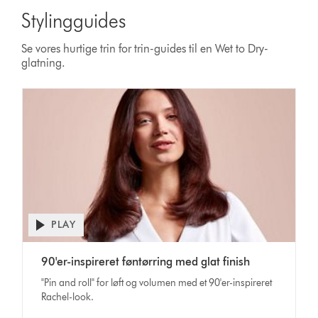
Stylingguides
Se vores hurtige trin for trin-guides til en Wet to Dry-
glatning.
PLAY
Open
video
Video
transcript
90'er-inspireret føntørring med glat finish
Transcript
"Pin and roll" for løft og volumen med et 90'er-inspireret
Rachel-look.