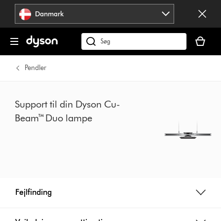
Spring
Danmark
over
navigation
Indkøbsk
er
Søg
tom
på
dyson.dk
Pendler
Support til din Dyson Cu-
Beam™ Duo lampe
Fejlfinding