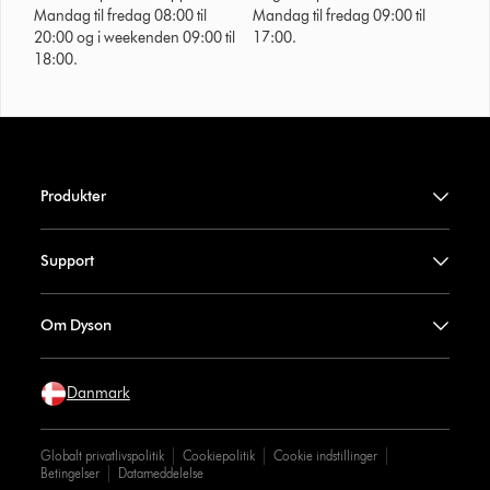
Mandag til fredag 08:00 til
Mandag til fredag 09:00 til
20:00 og i weekenden 09:00 til
17:00.
18:00.
Produkter
Support
Om Dyson
Danmark
Globalt privatlivspolitik
Cookiepolitik
Cookie indstillinger
Betingelser
Datameddelelse