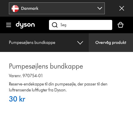
Spring
Danmark
over
navigation
Indkøbsk
er
Søg
tom
på
dyson.dk
Pumpesøjlens bundkappe
Overvåg produkt
Pumpesøjlens bundkappe
Varenr. 970754-01
Reserve-endekappe til din pumpesøjle, der passer til den
luftrensende luftfugter fra Dyson.
30 kr