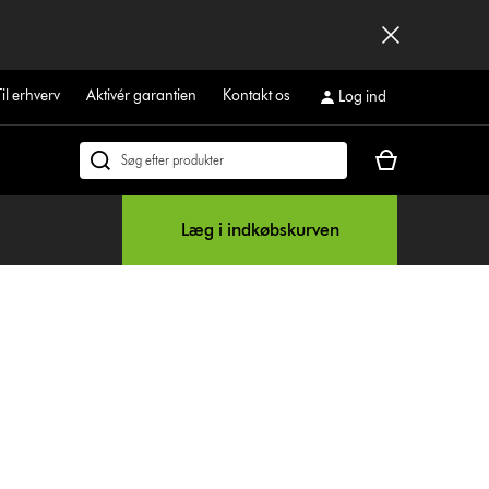
Til erhverv
Aktivér garantien
Kontakt os
Log ind
Indkøbskurven
Søg
er
på
tom
dyson.dk
Læg i indkøbskurven