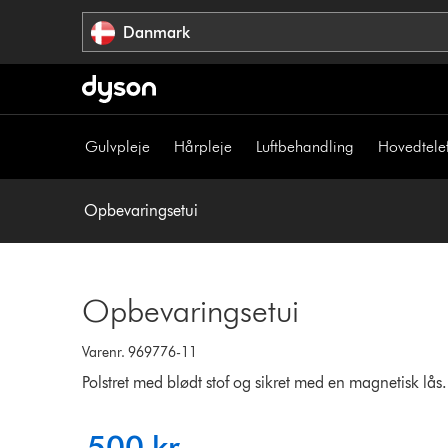
Spring
Danmark
over
navigation
Gulvpleje
Hårpleje
Luftbehandling
Hovedtele
Opbevaringsetui
Opbevaringsetui
Varenr. 969776-11
Polstret med blødt stof og sikret med en magnetisk lås.
500 kr