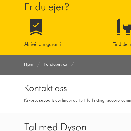
Er du ejer?
Aktivér din garanti
Find det 
Hjem
Kundeservice
Kontakt oss
På vores
support­sider
finder du tip til fejlfinding, video­vejle
Tal med Dyson