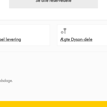
Se alle reservedele
bel levering
Ægte Dyson-dele
ejdsdage.