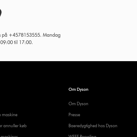
 os på +4578153555. Mandag
g 09:00 til 17:00.
Om Dyson
Om Dyson
in maskine
Presse
er annuller køb
Baeredygtighed hos Dyson
e maskiner
WEEE Recycling