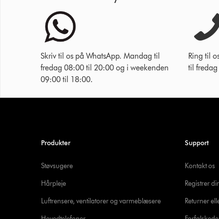
Skriv til os på WhatsApp. Mandag til
Ring til
fredag 08:00 til 20:00 og i weekenden
til freda
09:00 til 18:00.
Produkter
Support
Støvsugere
Kontakt os
Hårpleje
Registrer d
Luftrensere, ventilatorer og varmeblæsere
Returner ell
Hovedtelefoner
Forfalsked