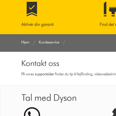
Aktivér din garanti
Find det 
Hjem
Kundeservice
Kontakt oss
På vores
support­sider
finder du tip til fejlfinding, video­vejle
Tal med Dyson