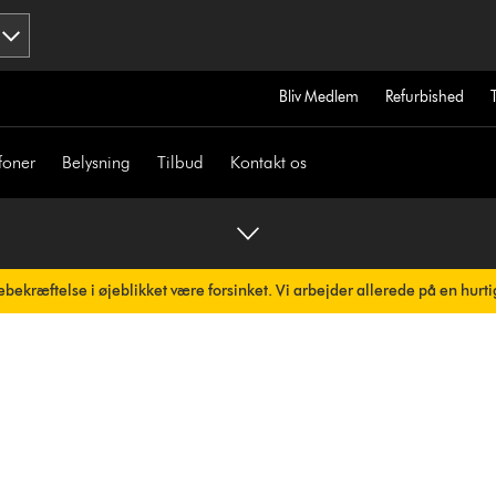
Bliv Medlem
Refurbished
foner
Belysning
Tilbud
Kontakt os
bekræftelse i øjeblikket være forsinket. Vi arbejder allerede på en hurti
omatisk.