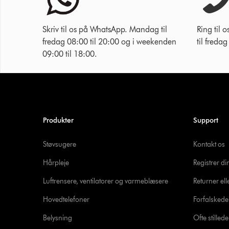
Skriv til os på WhatsApp. Mandag til
Ring til
fredag 08:00 til 20:00 og i weekenden
til freda
09:00 til 18:00.
Produkter
Support
Støvsugere
Kontakt os
Hårpleje
Registrer d
Luftrensere, ventilatorer og varmeblæsere
Returner ell
Hovedtelefoner
Forfalsked
Belysning
Ofte stille