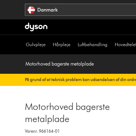
Spring
Danmark
over
navigation
Gulvpleje
Hårpleje
Luftbehandling
Hovedtele
Motorhoved bagerste metalplade
På grund af et teknisk problem kan udsendelsen af din ordre
dig noget. Din ordrebekræftelse vil snart blive sendt til dig aut
Motorhoved bagerste
metalplade
Varenr. 966164-01