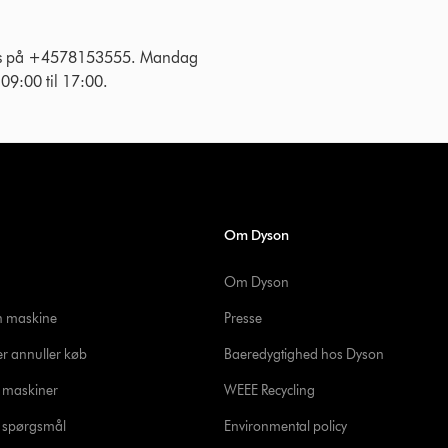
 os på +4578153555. Mandag
g 09:00 til 17:00.
Om Dyson
Om Dyson
in maskine
Presse
er annuller køb
Baeredygtighed hos Dyson
e maskiner
WEEE Recycling
de spørgsmål
Environmental policy