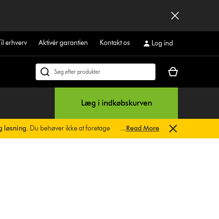
Til erhverv
Aktivér garantien
Kontakt os
Log ind
Indkøbskurven
Søg
er
på
tom
dyson.dk
Læg i indkøbskurven
g løsning.
Du behøver ikke at foretage
...
Read More