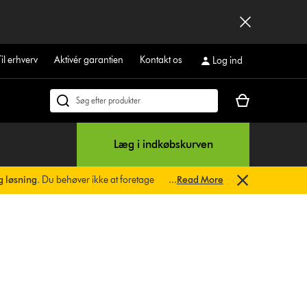
Til erhverv
Aktivér garantien
Kontakt os
Log ind
Indkøbskurven
Søg
er
på
tom
dyson.dk
Læg i indkøbskurven
g løsning.
Du behøver ikke at foretage
...
Read More