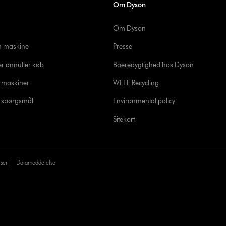
Om Dyson
Om Dyson
in maskine
Presse
er annuller køb
Baeredygtighed hos Dyson
e maskiner
WEEE Recycling
de spørgsmål
Environmental policy
Sitekort
lser
Datameddelelse