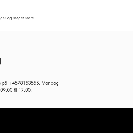
dninger og meget mere.
 os på +4578153555. Mandag
g 09:00 til 17:00.