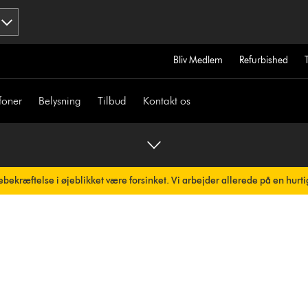
Bliv Medlem
Refurbished
foner
Belysning
Tilbud
Kontakt os
bekræftelse i øjeblikket være forsinket. Vi arbejder allerede på en hurti
omatisk.