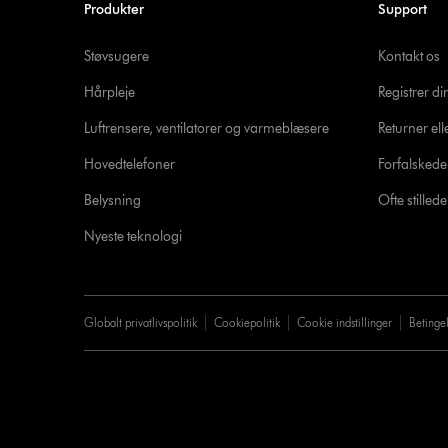
Produkter
Support
Støvsugere
Kontakt os
Hårpleje
Registrer d
Luftrensere, ventilatorer og varmeblæsere
Returner ell
Hovedtelefoner
Forfalsked
Belysning
Ofte stille
Nyeste teknologi
Globalt privatlivspolitik
Cookiepolitik
Cookie indstillinger
Betinge