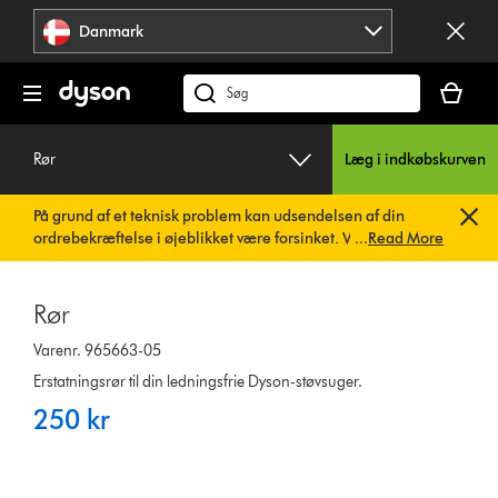
Spring
Danmark
over
navigation
Indkøbsk
er
Søg
tom
på
dyson.dk
Rør
Læg i indkøbskurven
På grund af et teknisk problem kan udsendelsen af din
ordrebekræftelse i øjeblikket være forsinket. Vi arbejder
...
Read More
allerede på en hurtig løsning.
Du behøver ikke at foretage
dig noget. Din ordrebekræftelse vil snart blive sendt til dig
automatisk.
Rør
Varenr. 965663-05
Erstatningsrør til din ledningsfrie Dyson-støvsuger.
250 kr