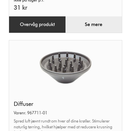
Ikke på lager p.t.
31 kr
Overvåg produkt
Se mere
Diffuser
Diffuser
Varenr. 967711-01
Spred luft jævnt rundt om hver af dine krøller. Stimulerer
naturlig tørring, hvilket hjælper med at reducere krusning