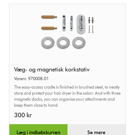
Væg-
Væg- og magnetisk korkstativ
og
Varenr. 970008-01
magnetisk
The easy-access cradle is finished in brushed steel, to neatly
korkstativ
store and protect your hair dryer in the salon. And with three
magnetic docks, you can organise your attachments and
keep them close to hand.
300 kr
Læg i indkøbskurven
Se mere