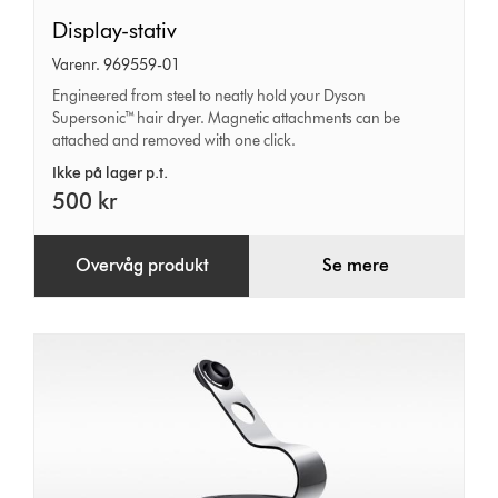
Display-
Display-stativ
stativ
Varenr. 969559-01
Engineered from steel to neatly hold your Dyson
Supersonic™ hair dryer. Magnetic attachments can be
attached and removed with one click.
Ikke på lager p.t.
500 kr
Overvåg produkt
Se mere