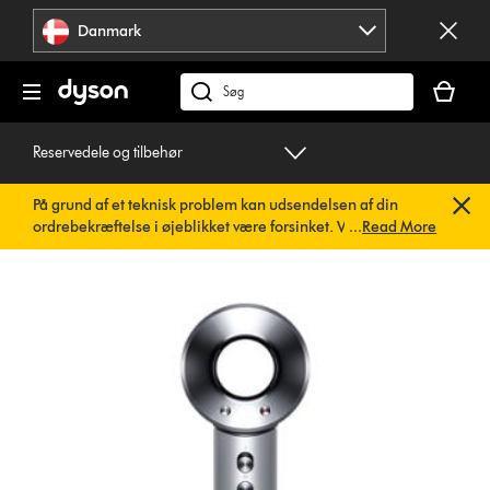
Spring
Danmark
over
navigation
Indkøbsk
er
Søg
tom
på
dyson.dk
Reservedele og tilbehør
På grund af et teknisk problem kan udsendelsen af din
ordrebekræftelse i øjeblikket være forsinket. Vi arbejder
...
Read More
allerede på en hurtig løsning.
Du behøver ikke at foretage
dig noget. Din ordrebekræftelse vil snart blive sendt til dig
automatisk.