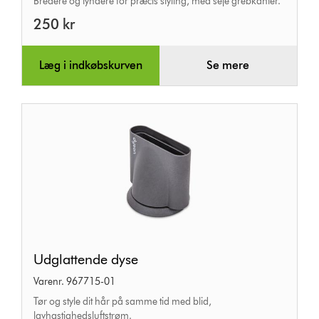
Bredere og tyndere for præcis styling, med seje grebkanter.
250 kr
Læg i indkøbskurven
Se mere
Udglattende
Udglattende dyse
dyse
Varenr. 967715-01
Tør og style dit hår på samme tid med blid,
lavhastighedsluftstrøm.