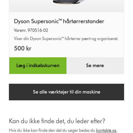
Dyson
Dyson Supersonic™ hårtørrerstander
Supersonic™
Varenr. 970516-02
hårtørrerstander
Viser din Dyson Supersonic™ hårtørrer pænt og organiseret.
500 kr
Læg i indkøbskurven
Se mere
Se alle værktøjer til din maskine
Kan du ikke finde det, du leder efter?
Hvis du ikke kan finde den del du søger bedes du
kontakte os
.