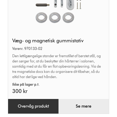
Væg-
Væg- og magnetisk gummistativ
og
Varenr. 970133-02
magnetisk
Den lettilgængelige stander er fremstillet af børstet stål, og
gummistativ
den sørger for, at du beskytter din hårtørrer i salonen,
samtidig med at du får en flot opbevaringsløsning. Via de
tre magnetiske docs kan du organisere dit tilbehør, så du
altid har det lige ved hånden.
Ikke på lager p.t.
300 kr
Overvåg produkt
Se mere