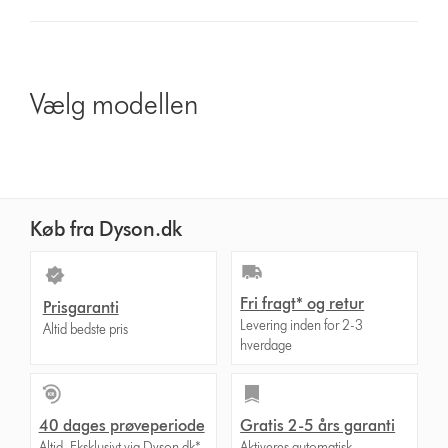
button
from
the
list
Vælg modellen
to
show
reviews
for
that
model
Køb fra Dyson.dk
below
Fri fragt* og retur
Prisgaranti
Levering inden for 2-3
Altid bedste pris
hverdage
40 dages prøveperiode
Gratis 2-5 års garanti
Altid. Eksklusivt via Dyson.dk*
Aktiveres automatisk