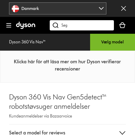
Spring
Danmark
over
navigation
Indkøbsk
er
Søg
tom
på
dyson.dk
Dyson 360 Vis Nav™
Vælg model
Klicka här för att läsa mer om hur Dyson verifierar
recensioner
Dyson 360 Vis Nav Gen5detect™
robotstøvsuger anmeldelser
Kundeanmeldelser via Bazaarvoice
Select
Select a model for reviews
a