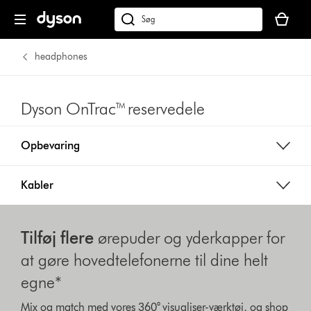
Indkøbsk
er
Søg
tom
på
dyson.dk
headphones
Dyson OnTrac™ reservedele
Opbevaring
Kabler
Tilføj flere
ørepuder og yderkapper for
at gøre hovedtelefonerne til dine helt
egne*
Mix og match med vores 360° visualiser-værktøj, og shop