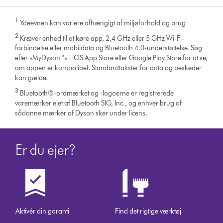
på
dyson.dk
1
Ydeevnen kan variere afhængigt af miljøforhold og brug
2
Kræver enhed til at køre app, 2,4 GHz eller 5 GHz Wi-Fi-
forbindelse eller mobildata og Bluetooth 4.0-understøttelse. Søg
efter »MyDyson™« i iOS App Store eller Google Play Store for at se,
om appen er kompatibel. Standardtakster for data og beskeder
kan gælde.
3
Bluetooth®-ordmærket og -logoerne er registrerede
varemærker ejet af Bluetooth SIG, Inc., og enhver brug af
sådanne mærker af Dyson sker under licens.
Er du ejer?
Aktivér din garanti
Find det rigtige værktøj