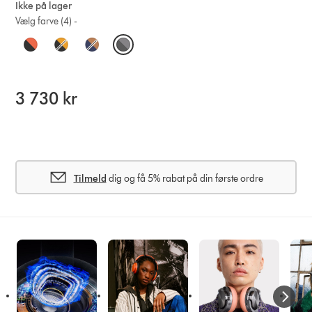
Ikke på lager
Vælg farve (4) -
O
p
t
3 730 kr
i
o
n
Tilmeld
dig og få 5% rabat på din første ordre
s