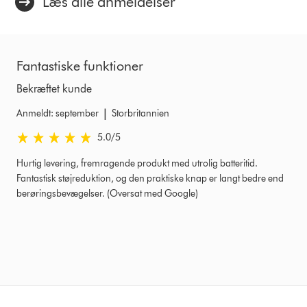
Læs alle anmeldelser
Fantastiske funktioner
Bekræftet kunde
|
Anmeldt: september
Storbritannien
5.0 stjerner af 5 fra Anmeldt: september Ratings
5.0
/5
Hurtig levering, fremragende produkt med utrolig batteritid.
Fantastisk støjreduktion, og den praktiske knap er langt bedre end
berøringsbevægelser. (Oversat med Google)