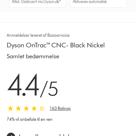
Altid. Eksklusivt via Dyson.dk*
Aktiveres automatisk
Anmeldelser leveret af Bazaarvoice
Dyson OnTrac™ CNC- Black Nickel
Samlet bedømmelse
4.4 stjerner af 5 fra 163 Ratings
4.4
/5
163 Ratings
74% vil anbefale til en ven