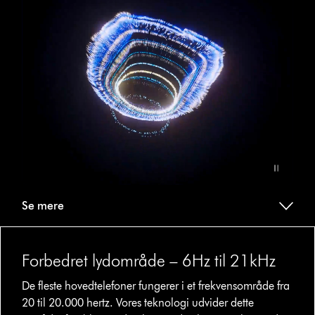
video
transcript
Video
Transcript
Se mere
Forbedret lydområde – 6Hz til 21kHz
De fleste hovedtelefoner fungerer i et frekvensområde fra
20 til 20.000 hertz. Vores teknologi udvider dette