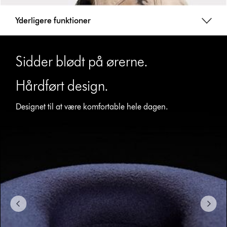
Yderligere funktioner
Slide
{0}
Sidder blødt på ørerne.
of
{1}.
Hårdført design.
Designet til at være komfortable hele dagen.