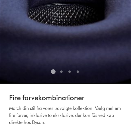
Fire farvekombinationer
Match din stil fra vores udvalgte kollektion. Vælg mellem
fire farver, inklusive to eksklusive, der kun fås ved køb
direkte hos Dyson.