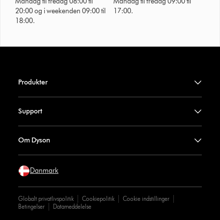
Mandag til fredag 08:00 til
Mandag til fredag 09:00 til
20:00 og i weekenden 09:00 til
17:00.
18:00.
Produkter
Support
Om Dyson
Danmark
Globalt privatlivspolitik
Cookiepolitik
Cookie indstillinger
Betingelser
Datameddelelse