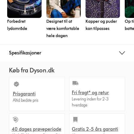
Forbedret
Designet til at
Kapper og puder
Op ti
lydområde
være komfortable
kan tilpasses
batte
hele dagen
Spesifikasjoner
Køb fra Dyson.dk
Fri fragt* og retur
Prisgaranti
Levering inden for 2-3
Altid bedste pris
hverdage
40 dages prøveperiode
Gratis 2-5 års garanti