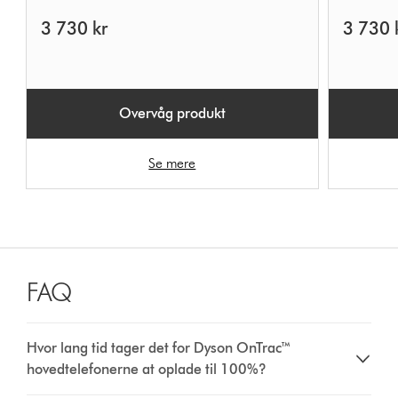
3 730 kr
3 730 
Overvåg produkt
Se mere
FAQ
Hvor lang tid tager det for Dyson OnTrac™
hovedtelefonerne at oplade til 100%?