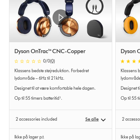
Dyson OnTrac™ CNC-Copper
Dyson 
0 stjerner af 5 fra 0 Ratings
4.4 stjerne
0
/0
(0)
Klassens bedste støjreduktion. Forbedret
Klassens b
lydområde – 6Hz til 21kHz.
lydområde 
Designet til at være komfortable hele dagen.
Designet t
Op til 55 timers batteritid¹.
Op til 55 t
2 accessories included
Se alle
2 accesso
Ikke på lager p.t.
Ikke på lag