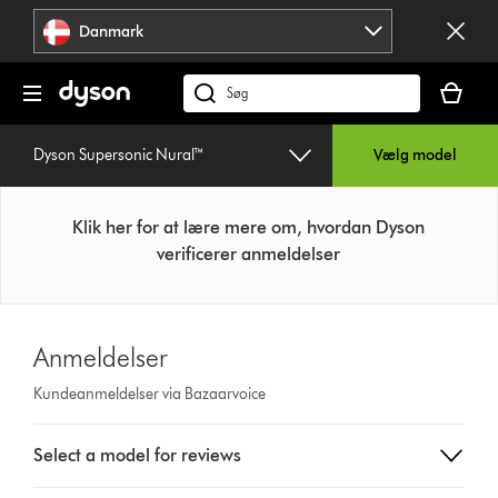
Spring
Danmark
over
navigation
Indkøbsk
er
Søg
tom
på
dyson.dk
Dyson Supersonic Nural™
Vælg model
Klik her for at lære mere om, hvordan Dyson
verificerer anmeldelser
Anmeldelser
Kundeanmeldelser via Bazaarvoice
Select
Select a model for reviews
a
button