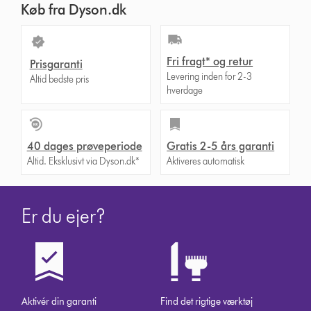
Køb fra Dyson.dk
Fri fragt* og retur
Prisgaranti
Levering inden for 2-3
Altid bedste pris
hverdage
40 dages prøveperiode
Gratis 2-5 års garanti
Altid. Eksklusivt via Dyson.dk*
Aktiveres automatisk
Er du ejer?
Aktivér din garanti
Find det rigtige værktøj