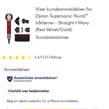
from
the
Viser kundeanmeldelser for
list
Dyson Supersonic Nural™
to
hårtørrer - Straight+Wavy
show
(Red Velvet/Gold)
reviews
for
Vis produktoplysninger
that
model
below
4.4
/5
1413 Ratings
4.4
stjerner
af
5
fra
1413
Ratings