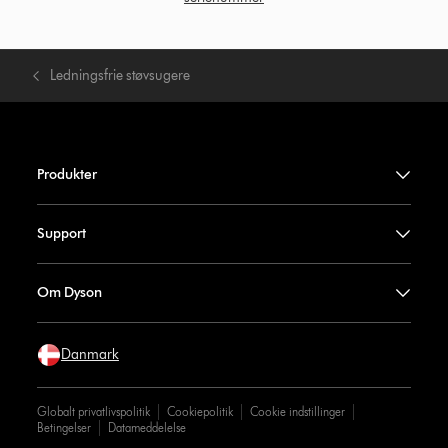
Ledningsfrie støvsugere
Produkter
Support
Om Dyson
Danmark
Globalt privatlivspolitik
Cookiepolitik
Cookie indstillinger
Betingelser
Datameddelelse