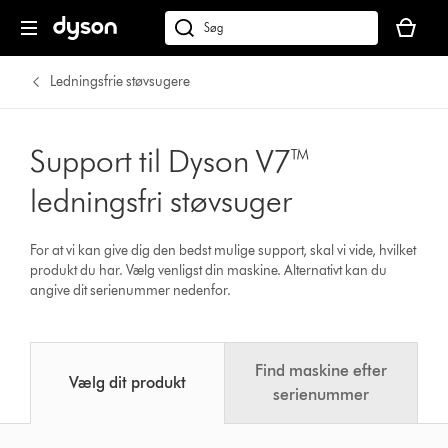
Indkøbsk
er
Søg
tom
på
dyson.dk
Ledningsfrie støvsugere
Support til Dyson V7™
ledningsfri støvsuger
For at vi kan give dig den bedst mulige support, skal vi vide, hvilket
produkt du har. Vælg venligst din maskine. Alternativt kan du
angive dit serienummer nedenfor.
Find maskine efter
Vælg dit produkt
serienummer