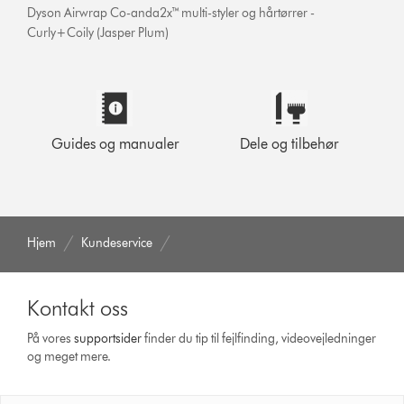
Dyson Airwrap Co-anda2x™ multi-styler og hårtørrer -
Curly+Coily (Jasper Plum)
Guides og manualer
Dele og tilbehør
Hjem
Kundeservice
Kontakt oss
På vores
support­sider
finder du tip til fejlfinding, video­vejledninger
og meget mere.