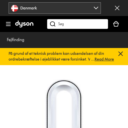
Spring
Danmark
over
navigation
Indkøbsk
er
Søg
tom
på
dyson.dk
Fejlfinding
På grund af et teknisk problem kan udsendelsen af din
ordrebekræftelse i øjeblikket være forsinket. Vi arbejder
...
Read More
allerede på en hurtig løsning.
Du behøver ikke at foretage
dig noget. Din ordrebekræftelse vil snart blive sendt til dig
automatisk.