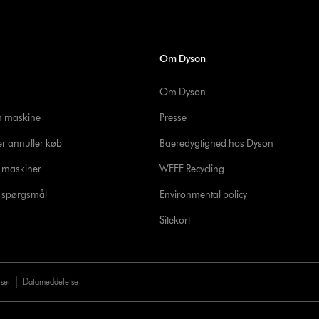
Om Dyson
Om Dyson
in maskine
Presse
er annuller køb
Baeredygtighed hos Dyson
e maskiner
WEEE Recycling
de spørgsmål
Environmental policy
Sitekort
lser
Datameddelelse