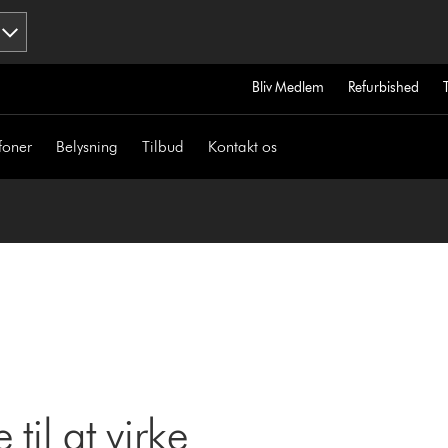
Bliv Medlem
Refurbished
foner
Belysning
Tilbud
Kontakt os
til at virke