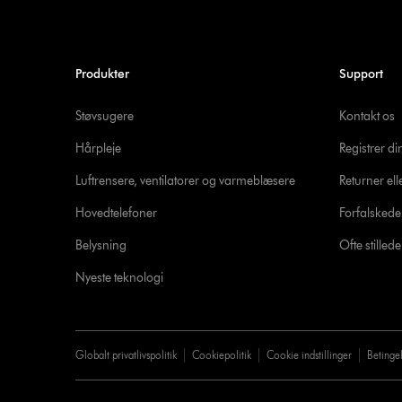
Produkter
Support
Støvsugere
Kontakt os
Hårpleje
Registrer d
Luftrensere, ventilatorer og varmeblæsere
Returner ell
Hovedtelefoner
Forfalsked
Belysning
Ofte stille
Nyeste teknologi
Globalt privatlivspolitik
Cookiepolitik
Cookie indstillinger
Betinge