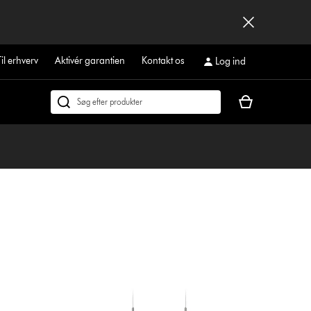
Til erhverv
Aktivér garantien
Kontakt os
Log ind
Indkøbskurven
Søg
er
på
tom
dyson.dk