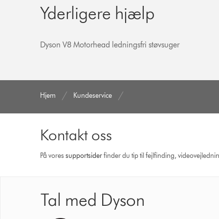
Yderligere hjælp
Dyson V8 Motorhead ledningsfri støvsuger
Hjem
Kundeservice
Kontakt oss
På vores
support­sider
finder du tip til fejlfinding, video­vejle
Tal med Dyson