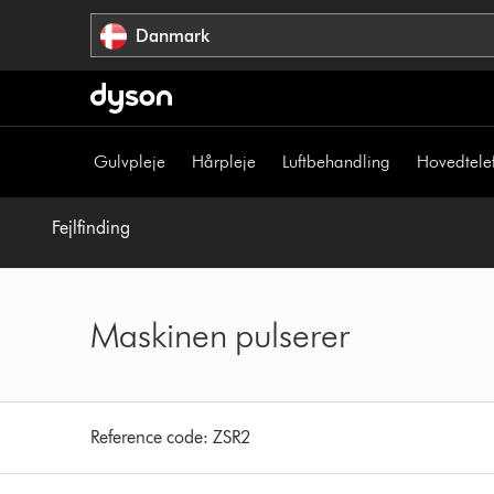
Spring
Danmark
over
navigation
Gulvpleje
Hårpleje
Luftbehandling
Hovedtele
Fejlfinding
Maskinen pulserer
Reference code:
ZSR2