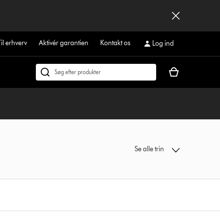
Til erhverv
Aktivér garantien
Kontakt os
Log ind
Indkøbskurven
Søg
er
på
tom
dyson.dk
Se alle trin