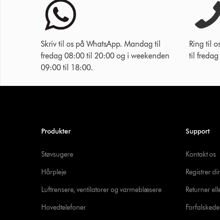
Skriv til os på WhatsApp. Mandag til
Ring til
fredag 08:00 til 20:00 og i weekenden
til freda
09:00 til 18:00.
Produkter
Support
Støvsugere
Kontakt os
Hårpleje
Registrer d
Luftrensere, ventilatorer og varmeblæsere
Returner ell
Hovedtelefoner
Forfalsked