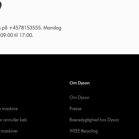
 os på +4578153555. Mandag
g 09:00 til 17:00.
Om Dyson
Om Dyson
in maskine
Presse
er annuller køb
Baeredygtighed hos Dyson
e maskiner
WEEE Recycling