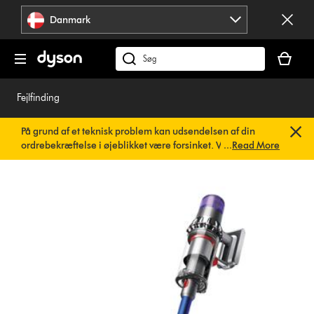
Spring
Danmark
over
navigation
Indkøbsk
er
Søg
tom
på
dyson.dk
Fejlfinding
På grund af et teknisk problem kan udsendelsen af din
ordrebekræftelse i øjeblikket være forsinket. Vi arbejder
...
Read More
allerede på en hurtig løsning.
Du behøver ikke at foretage
dig noget. Din ordrebekræftelse vil snart blive sendt til dig
automatisk.