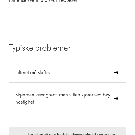
luftrenser/ventilator/varmeblæser
Typiske problemer
Filteret må skiftes
Skjermen viser grønt, men viften kjører ved høy
hastighet
For at opnå den bedste ydeevne skal du sørge for,