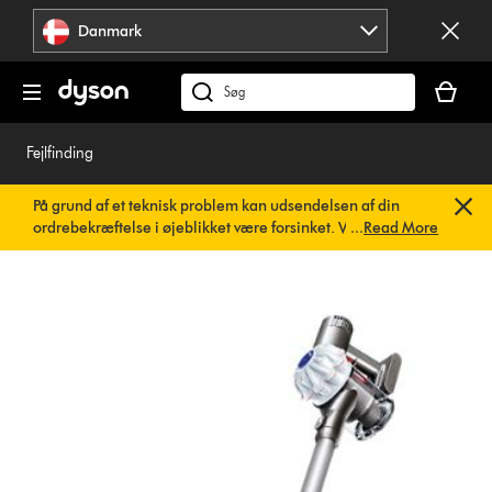
Spring
Danmark
over
navigation
Indkøbsk
er
Søg
tom
på
dyson.dk
Fejlfinding
På grund af et teknisk problem kan udsendelsen af din
ordrebekræftelse i øjeblikket være forsinket. Vi arbejder
...
Read More
allerede på en hurtig løsning.
Du behøver ikke at foretage
dig noget. Din ordrebekræftelse vil snart blive sendt til dig
automatisk.