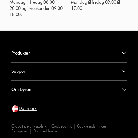
Mandag til fredag 08:00 til
Mandag til fredag 09:00 til
20:00 og i weekenden 09:00 til
17:00.
18:00.
Produkter
Support
Om Dyson
Danmark
Globalt privatlivspolitik
Cookiepolitik
Cookie indstillinger
Betingelser
Datameddelelse