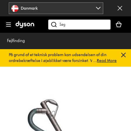
Spring
Danmark
over
navigation
Indkøbsk
er
Søg
tom
på
dyson.dk
Fejlfinding
På grund af et teknisk problem kan udsendelsen af din
ordrebekræftelse i øjeblikket være forsinket. Vi arbejder
...
Read More
allerede på en hurtig løsning.
Du behøver ikke at foretage
dig noget. Din ordrebekræftelse vil snart blive sendt til dig
automatisk.