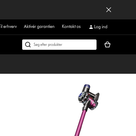
Til erhverv
Aktivér garantien
Kontakt os
Log ind
Indkøbskurven
Søg
er
på
tom
dyson.dk