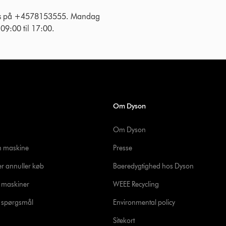
 os på +4578153555. Mandag
g 09:00 til 17:00.
Om Dyson
Om Dyson
in maskine
Presse
er annuller køb
Baeredygtighed hos Dyson
e maskiner
WEEE Recycling
de spørgsmål
Environmental policy
Sitekort