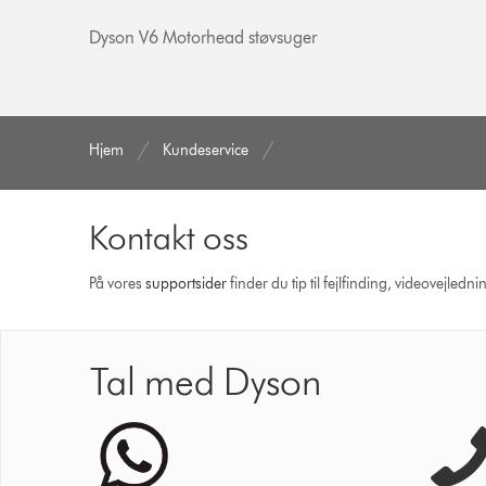
Dyson V6 Motorhead støvsuger
Hjem
Kundeservice
Kontakt oss
På vores
support­sider
finder du tip til fejlfinding, video­vejle
Tal med Dyson