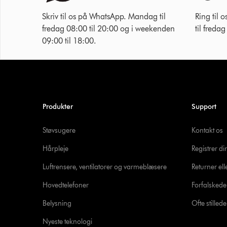
Skriv til os på WhatsApp. Mandag til
Ring til
fredag 08:00 til 20:00 og i weekenden
til freda
09:00 til 18:00.
Produkter
Support
Støvsugere
Kontakt os
Hårpleje
Registrer d
Luftrensere, ventilatorer og varmeblæsere
Returner ell
Hovedtelefoner
Forfalsked
Belysning
Ofte stille
Nyeste teknologi