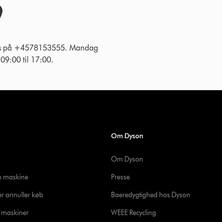
 os på +4578153555. Mandag
g 09:00 til 17:00.
Om Dyson
Om Dyson
in maskine
Presse
er annuller køb
Baeredygtighed hos Dyson
e maskiner
WEEE Recycling