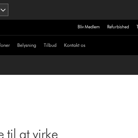
Bliv Medlem
Refurbished
foner
Belysning
Tilbud
Kontakt os
til at virke