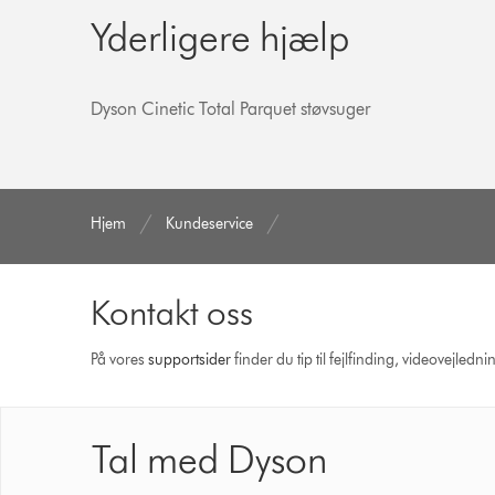
Yderligere hjælp
Dyson Cinetic Total Parquet støvsuger
Hjem
Kundeservice
Kontakt oss
På vores
support­sider
finder du tip til fejlfinding, video­vejle
Tal med Dyson