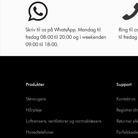
Skriv til os på WhatsApp. Mandag til
Ring til
fredag 08:00 til 20:00 og i weekenden
til freda
09:00 til 18:00.
Produkter
Support
Støvsugere
Kontakt os
Hårpleje
Registrer d
Luftrensere, ventilatorer og varmeblæsere
Returner ell
Hovedtelefoner
Forfalsked