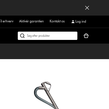
Til erhverv
Aktivér garantien
Kontakt os
Log ind
Indkøbskurven
Søg
er
på
tom
dyson.dk