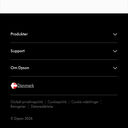
Produkter
Support
Om Dyson
Danmark
Globalt privatlivspolitik
Cookiepolitik
Cookie indstillinger
Betingelser
Datameddelelse
© Dyson 2026