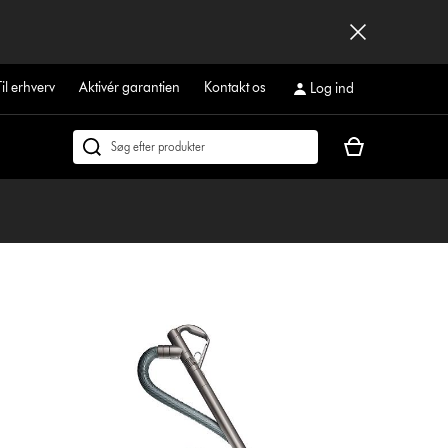
Til erhverv
Aktivér garantien
Kontakt os
Log ind
Indkøbskurven
Søg
er
på
tom
dyson.dk