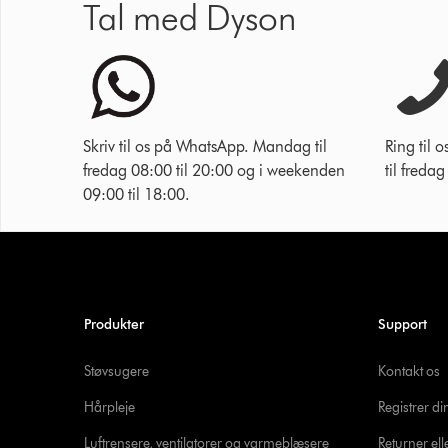
Tal med Dyson
Skriv til os på WhatsApp. Mandag til
Ring til
fredag 08:00 til 20:00 og i weekenden
til freda
09:00 til 18:00.
Produkter
Support
Støvsugere
Kontakt os
Hårpleje
Registrer d
Luftrensere, ventilatorer og varmeblæsere
Returner ell