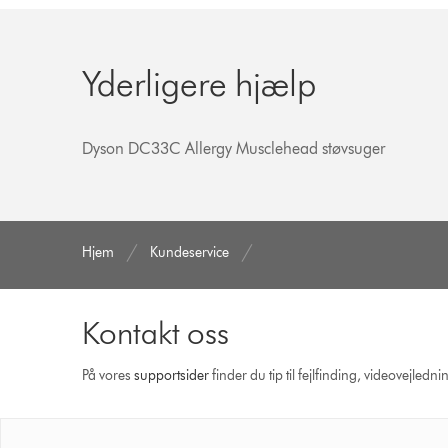
Yderligere hjælp
Dyson DC33C Allergy Musclehead støvsuger
Hjem
Kundeservice
Kontakt oss
På vores
support­sider
finder du tip til fejlfinding, video­vejle