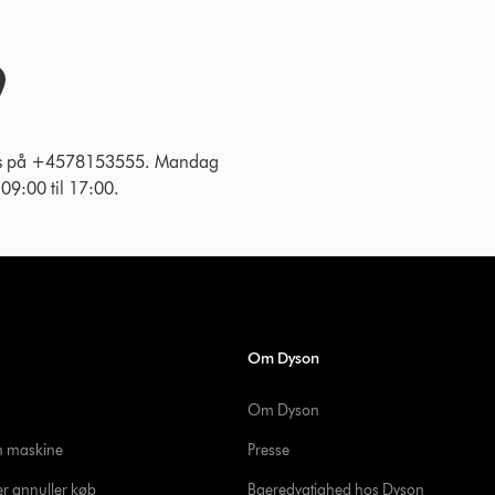
 os på +4578153555. Mandag
g 09:00 til 17:00.
Om Dyson
Om Dyson
in maskine
Presse
er annuller køb
Baeredygtighed hos Dyson