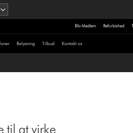
Bliv Medlem
Refurbished
foner
Belysning
Tilbud
Kontakt os
til at virke