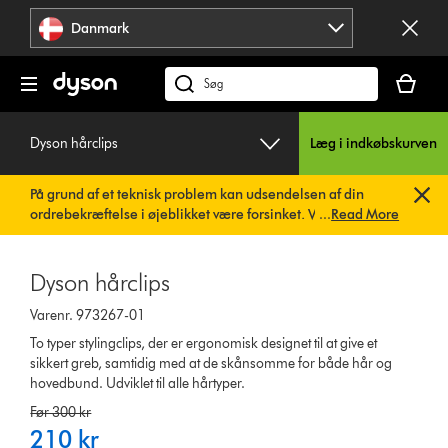
Spring
Danmark
over
navigation
Indkøbsk
er
Søg
tom
på
dyson.dk
Dyson hårclips
Læg i indkøbskurven
På grund af et teknisk problem kan udsendelsen af din
ordrebekræftelse i øjeblikket være forsinket. Vi arbejder
...
Read More
allerede på en hurtig løsning.
Du behøver ikke at foretage
dig noget. Din ordrebekræftelse vil snart blive sendt til dig
automatisk.
Dyson hårclips
Varenr. 973267-01
To typer stylingclips, der er ergonomisk designet til at give et
sikkert greb, samtidig med at de skånsomme for både hår og
hovedbund. Udviklet til alle hårtyper.
original
Før 300 kr
price:
current
210 kr