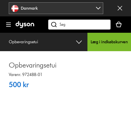
Spring
Danmark
over
navigation
Indkøbsk
er
Søg
tom
på
dyson.dk
Opbevaringsetui
Læg i indkøbskurven
Opbevaringsetui
Varenr. 972488-01
500 kr