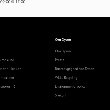
g 09:00 til 17:00.
Om Dyson
Om Dyson
in maskine
Presse
er annuller køb
Baeredygtighed hos Dyson
e maskiner
WEEE Recycling
de spørgsmål
Environmental policy
Sitekort