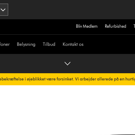
Bliv Medlem
Refurbished
foner
Belysning
Tilbud
Kontakt os
bekræftelse i øjeblikket være forsinket. Vi arbejder allerede på en hurti
omatisk.