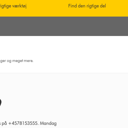
rigtige værktøj
Find den rigtige del
dninger og meget mere.
 os på +4578153555. Mandag