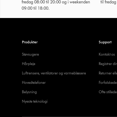
fredag 08:00 til 20:00 og i weekenden
til freda
09:00 til 18:00.
Produkter
Support
Støvsugere
Kontakt os
Hårpleje
Registrer d
Luftrensere, ventilatorer og varmeblæsere
Returner ell
Hovedtelefoner
Forfalsked
Belysning
Ofte stille
Nyeste teknologi