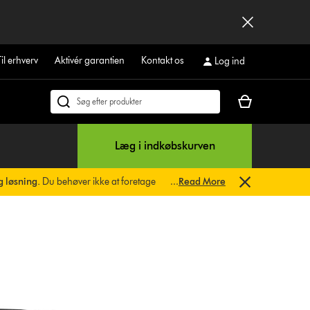
Til erhverv
Aktivér garantien
Kontakt os
Log ind
Indkøbskurven
Søg
er
på
tom
dyson.dk
Læg i indkøbskurven
g løsning.
Du behøver ikke at foretage
...
Read More