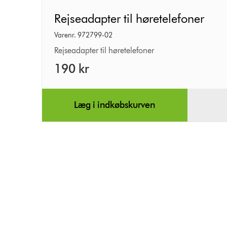
Rejseadapter
Rejseadapter til høretelefoner
til
Varenr. 972799-02
høretelefoner
Rejseadapter til høretelefoner
190 kr
Læg i indkøbskurven