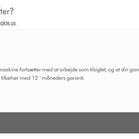
fter?
takte os
.
maskine fortsætter med at arbejde som tilsigtet, og at din gar
er tilbehør med 12 ¨måneders garanti.