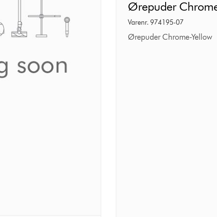
Ørepuder
Ørepuder Chrome
Chrome-
Varenr. 974195-07
Yellow
Ørepuder Chrome-Yellow