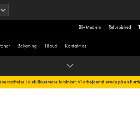
Bliv Medlem
Refurbished
foner
Belysning
Tilbud
Kontakt os
bekræftelse i øjeblikket være forsinket. Vi arbejder allerede på en hurti
omatisk.