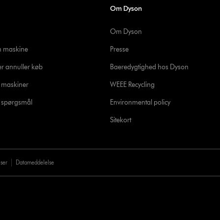
Om Dyson
Om Dyson
in maskine
Presse
er annuller køb
Baeredygtighed hos Dyson
e maskiner
WEEE Recycling
de spørgsmål
Environmental policy
Sitekort
lser
Datameddelelse