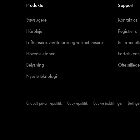
Produkter
Support
Støvsugere
Kontakt os
Hårpleje
Registrer d
Luftrensere, ventilatorer og varmeblæsere
Returner ell
Hovedtelefoner
Forfalsked
Belysning
Ofte stille
Nyeste teknologi
Globalt privatlivspolitik
Cookiepolitik
Cookie indstillinger
Betinge