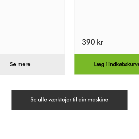
390 kr
Se mere
Læg i indkøbskurv
Se alle værktøjer til din maskine