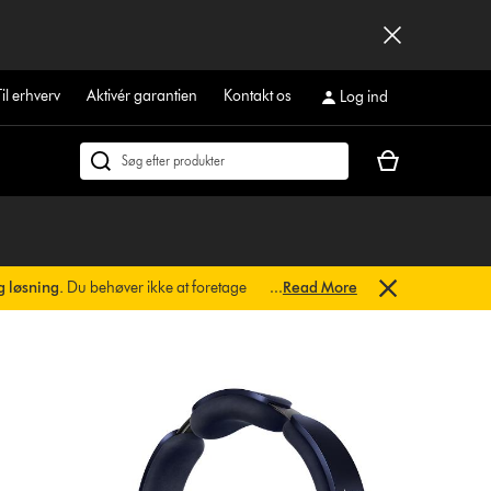
Til erhverv
Aktivér garantien
Kontakt os
Log ind
Indkøbskurven
Søg
er
på
tom
dyson.dk
g løsning.
Du behøver ikke at foretage
...
Read More