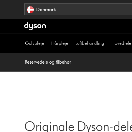
Spring
Danmark
over
navigation
Gulvpleje
Hårpleje
Luftbehandling
Hovedtele
Reservedele og tilbehør
Originale Dyson-dele