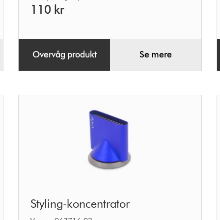
110 kr
Overvåg produkt
Se mere
Styling-
Styling-koncentrator
koncentrator