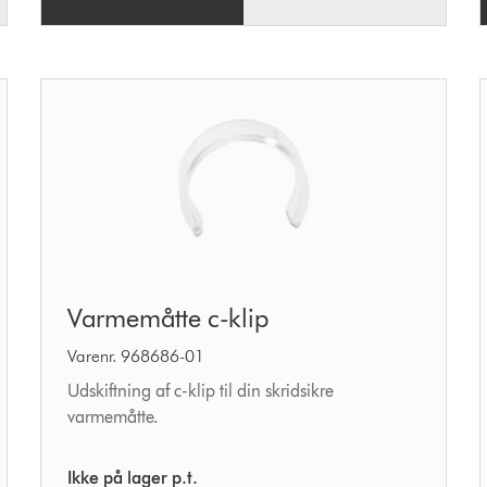
Varmemåtte
Varmemåtte c-klip
c-
klip
Varenr. 968686-01
Udskiftning af c-klip til din skridsikre
varmemåtte.
Ikke på lager p.t.