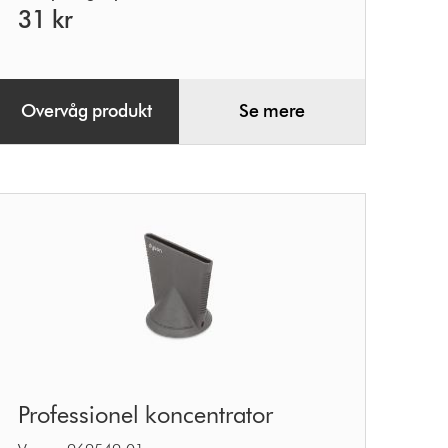
31 kr
Overvåg produkt
Se mere
Professionel
Professionel koncentrator
koncentrator