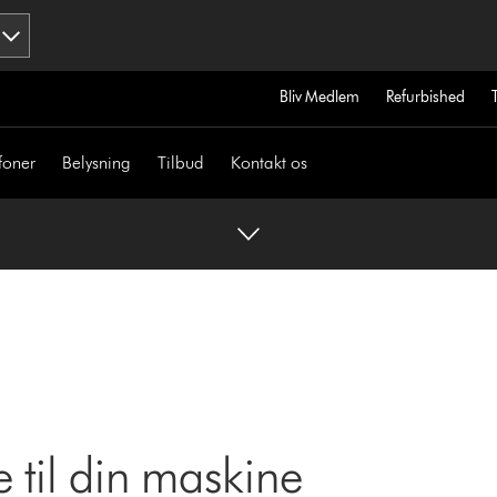
Bliv Medlem
Refurbished
foner
Belysning
Tilbud
Kontakt os
 til din maskine