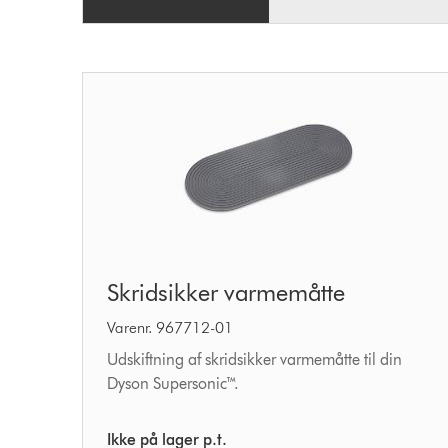
Skridsikker
Skridsikker varmemåtte
varmemåtte
Varenr. 967712-01
Udskiftning af skridsikker varmemåtte til din
Dyson Supersonic™.
Ikke på lager p.t.