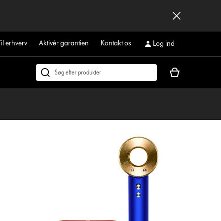
Til erhverv
Aktivér garantien
Kontakt os
Log ind
Indkøbskurven
Søg
er
på
tom
dyson.dk