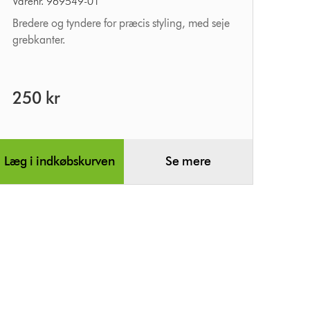
Varenr. 969549-01
Bredere og tyndere for præcis styling, med seje
grebkanter.
250 kr
Læg i indkøbskurven
Se mere