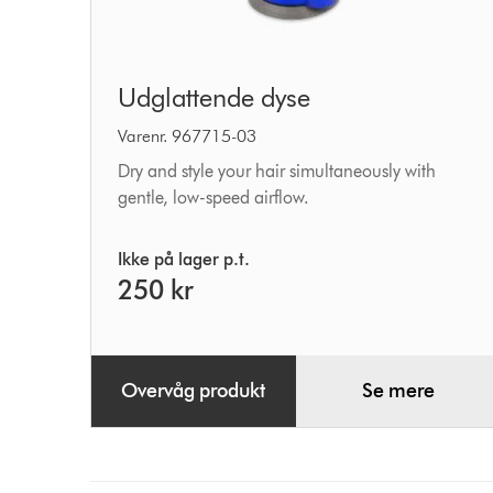
Udglattende
Udglattende dyse
dyse
Varenr. 967715-03
Dry and style your hair simultaneously with
gentle, low-speed airflow.
Ikke på lager p.t.
250 kr
Overvåg produkt
Se mere