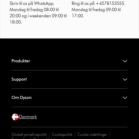
Skriv til os på WhatsApp.
Ring til os på +4578153555.
Mandag til fredag 08:00 til
Mandag til fredag 09:00 til
20:00 og i weekenden 09:00 til
17:00.
18:00.
Produkter
Support
Om Dyson
Danmark
Globalt privatlivspolitik
Cookiepolitik
Cookie indstillinger